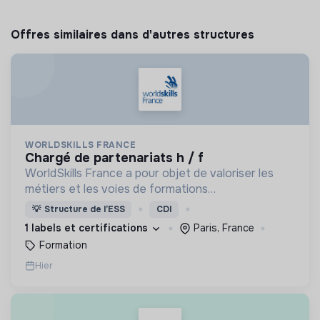
Offres similaires dans d'autres structures
WORLDSKILLS FRANCE
chargé de partenariats h / f
WorldSkills France a pour objet de valoriser les
métiers et les voies de formations
professionnelles d'environs 65 métiers (en
💡
Structure de l’ESS
CDI
majorité manuels), à travers des compétitions
1 labels et certifications
Paris, France
Worldskills.
Formation
Hier