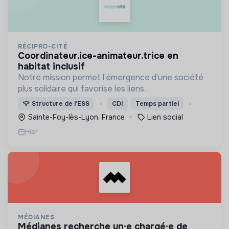
RÉCIPRO-CITÉ
coordinateur.ice-animateur.trice en
habitat inclusif
Notre mission permet l’émergence d’une société
plus solidaire qui favorise les liens
intergénérationnels pour accompagner le
💡
Structure de l’ESS
CDI
Temps partiel
vieillissement de la population et agir contre le
Sainte-Foy-lès-Lyon, France
Lien social
délitement du lien social
Hier
MÉDIANES
médianes recherche un·e chargé·e de