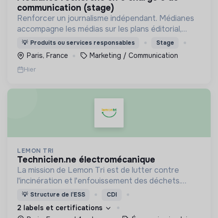
communication (stage)
Renforcer un journalisme indépendant. Médianes
accompagne les médias sur les plans éditorial,
économique, managérial et technique afin de
💡
Produits ou services responsables
Stage
garantir leur viabilité et renforcer leur impact.
Paris, France
Marketing / Communication
Hier
LEMON TRI
technicien.ne électromécanique
La mission de Lemon Tri est de lutter contre
l'incinération et l'enfouissement des déchets.
Adoptez les bons zestes à nos côtés !
💡
Structure de l’ESS
CDI
2 labels et certifications