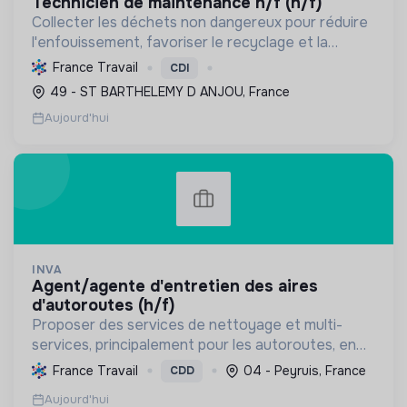
technicien de maintenance h/f (h/f)
Collecter les déchets non dangereux pour réduire
l'enfouissement, favoriser le recyclage et la
valorisation, et préserver les ressources
France Travail
CDI
naturelles, contribuant ainsi à l'économie circulaire
49 - ST BARTHELEMY D ANJOU, France
et à la t...
Aujourd'hui
INVA
agent/agente d'entretien des aires
d'autoroutes (h/f)
Proposer des services de nettoyage et multi-
services, principalement pour les autoroutes, en
France. Favoriser l'inclusion sociale et
France Travail
04 - Peyruis, France
CDD
professionnelle, et contribuer à la préservation de
Aujourd'hui
l'environnemen...