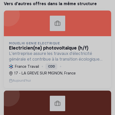
Vers d'autres offres dans la même structure
MOUELHI GENIE ELECTRIQUE
electricien(ne) photovoltaïque (h/f)
L'entreprise assure les travaux d'électricité
générale et contribue à la transition écologique
par l'installation de systèmes photovoltaïques,
France Travail
CDD
favorisant ainsi une énergie plus durable.
17 - LA GREVE SUR MIGNON, France
Aujourd'hui