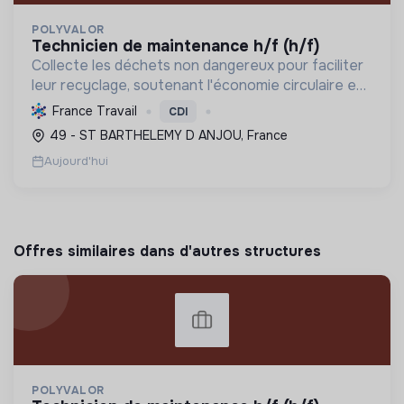
POLYVALOR
technicien de maintenance h/f (h/f)
Collecte les déchets non dangereux pour faciliter
leur recyclage, soutenant l'économie circulaire et
la réduction de l'empreinte environnementale via
France Travail
CDI
une gestion efficace et des équipements
49 - ST BARTHELEMY D ANJOU, France
performant...
Aujourd'hui
Offres similaires dans d'autres structures
POLYVALOR