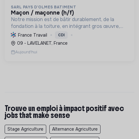
SARL PAYS D'OLMES BATIMENT
maçon / maçonne (h/f)
Notre mission est de bâtir durablement, de la
fondation à la toiture, en intégrant gros œuvre,
rénovation et désamiantage. Nous formons des
France Travail
CDI
talents et valorisons l'insertion, avec le Label RGE.
09 - LAVELANET, France
Aujourd'hui
Trouve un emploi à impact positif avec
jobs that make sense
Stage Agriculture
Alternance Agriculture