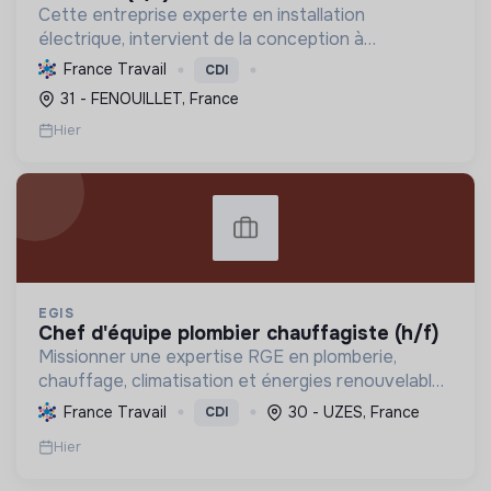
Cette entreprise experte en installation
électrique, intervient de la conception à
l'exploitation, notamment pour les centrales
France Travail
CDI
photovoltaïques. Elle contribue à la transition
31 - FENOUILLET, France
écologique avec son Labe...
Hier
EGIS
chef d'équipe plombier chauffagiste (h/f)
Missionner une expertise RGE en plomberie,
chauffage, climatisation et énergies renouvelables
pour les particuliers, professionnels et
France Travail
30 - UZES, France
CDI
collectivités, œuvrant pour la transition
Hier
énergétique et l'effica...