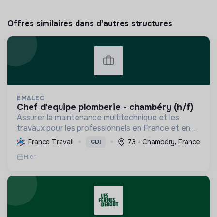
Offres similaires dans d'autres structures
EMALEC
chef d'equipe plomberie - chambéry (h/f)
Assurer la maintenance multitechnique et les
travaux pour les professionnels en France et en
Europe, en intégrant des solutions durables et en
France Travail
73 - Chambéry, France
CDI
promouvant un environnement de travail éthique
Hier
et inclusi...