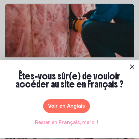
Compétences & formations
Êtes-vous sûr(e) de vouloir
Top 8 des formations en rénovation
accéder au site en Français ?
énergétique des bâtiments
Marianne Roussel
•
21 janvier 2025
Voir en Anglais
Rester en Français, merci !