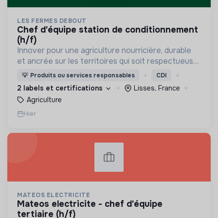
LES FERMES DEBOUT
chef d'équipe station de conditionnement
(h/f)
Innover pour une agriculture nourricière, durable
et ancrée sur les territoires qui soit respectueuse
de l'humain et des écosystèmes
💡
Produits ou services responsables
CDI
2 labels et certifications
Lisses, France
Agriculture
Hier
MATEOS ELECTRICITE
mateos electricite - chef d'équipe
tertiaire (h/f)