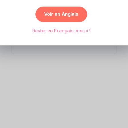
Compétences & formations
Comment se former à la
Voir en Anglais
transition écologique ?
Rester en Français, merci !
Marianne Roussel
•
09 janvier 2024