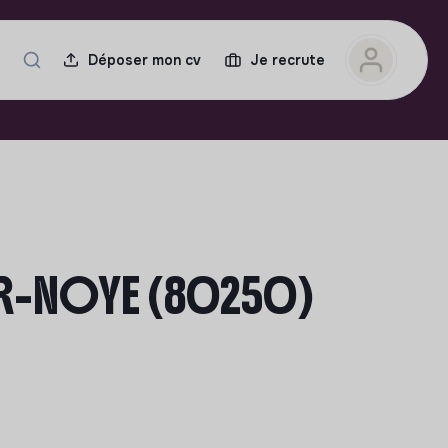
Déposer mon cv
Je recrute
UR-NOYE (80250)