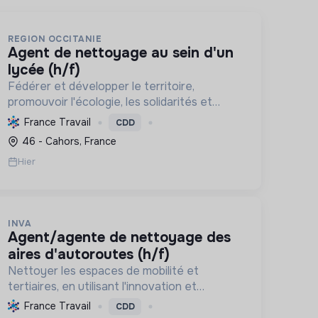
REGION OCCITANIE
agent de nettoyage au sein d'un
lycée (h/f)
Fédérer et développer le territoire,
promouvoir l'écologie, les solidarités et
l'emploi durable, tout en valorisant la culture
France Travail
CDD
et le patrimoine.
46 - Cahors, France
Hier
INVA
agent/agente de nettoyage des
aires d'autoroutes (h/f)
Nettoyer les espaces de mobilité et
tertiaires, en utilisant l'innovation et
l'autonomie. L'entreprise s'engage
France Travail
CDD
activement pour l'insertion et le