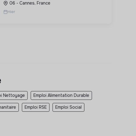
06 - Cannes, France
développement des compétences,
Hier
contribuant à un avenir...
e
oi Nettoyage
Emploi Alimentation Durable
anitaire
Emploi RSE
Emploi Social