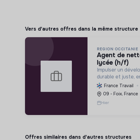
Vers d'autres offres dans la même structure
REGION OCCITANIE
agent de nettoyage au sein d'un
lycée (h/f)
Impulser un dével
durable et juste, 
territoire pour le 
France Travail
en énergie positive
09 - Foix, France
Hier
Offres similaires dans d'autres structures