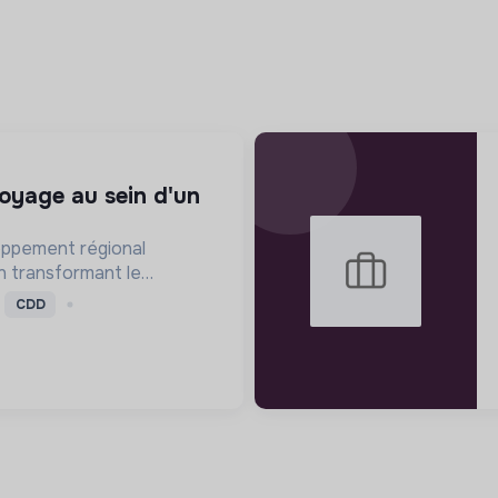
oppement régional
en transformant le
rendre résilient et leader
CDD
 d'ici 2050.