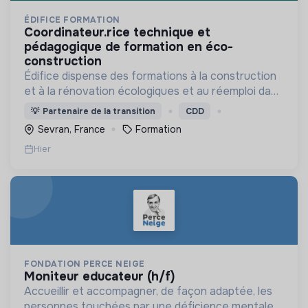
ÉDIFICE FORMATION
coordinateur.rice technique et
pédagogique de formation en éco-
construction
Édifice dispense des formations à la construction
et à la rénovation écologiques et au réemploi dans
le bâtiment. Nos formations s'adressent à des
💡
Partenaire de la transition
CDD
personnes en activité et des demandeurs
Sevran, France
Formation
d'emploi.
Hier
FONDATION PERCE NEIGE
moniteur educateur (h/f)
Accueillir et accompagner, de façon adaptée, les
personnes touchées par une déficience mentale,