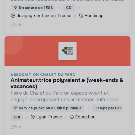
un handicap physique ou psychique
💡
Structure de l’ESS
CDI
Juvigny-sur-Loison, France
Handicap
Hier
ASSOCIATION CHALET DU PARC
animateur.trice polyvalent.e (week-ends &
vacances)
Faire du Chalet du Parc un espace vivant et
engagé, en proposant des animations culturelles
et pédagogiques (ateliers, expos, jeux) pour vivre
💡
Service public ou d’utilité publique
Temps partiel
une expérience accessible et inspirante.
Lyon, France
Éducation
CDI
Hier