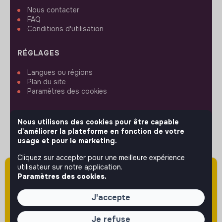
Nous contacter
FAQ
Conditions d'utilisation
RÉGLAGES
Langues ou régions
Plan du site
Paramètres des cookies
Nous utilisons des cookies pour être capable
d'améliorer la plateforme en fonction de votre
usage et pour le marketing.
SUIVEZ-NOUS
Cliquez sur accepter pour une meilleure expérience
utilisateur sur notre application.
Attention cette annonce a été publiée il y a
Paramètres des cookies.
plus de 60 jours (le 20/05/2026) et est sans
© 2026 jobs that makesense.
doute expirée ou non mise à jour.
J'accepte
Je refuse