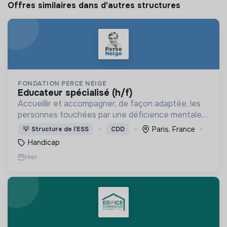
Offres similaires dans d'autres structures
FONDATION PERCE NEIGE
educateur spécialisé (h/f)
Accueillir et accompagner, de façon adaptée, les
personnes touchées par une déficience mentale,
un handicap physique ou psychique
Paris, France
💡
Structure de l’ESS
CDD
Handicap
Hier