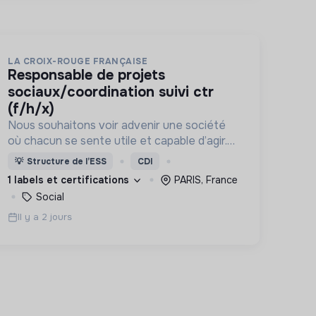
LA CROIX-ROUGE FRANÇAISE
responsable de projets
sociaux/coordination suivi ctr
(f/h/x)
Nous souhaitons voir advenir une société
où chacun se sente utile et capable d’agir.
Pour cela, nous proposons des moyens et
💡
Structure de l’ESS
CDI
des lieux d’engagement innovants et
1 labels et certifications
PARIS, France
adaptés à tous.
Social
Il y a 2 jours