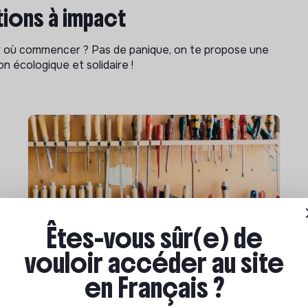
ions à impact
ar où commencer ? Pas de panique, on te propose une
n écologique et solidaire !
Êtes-vous sûr(e) de
Compétences & formations
vouloir accéder au site
Comment se former à la
en Français ?
transition écologique ?