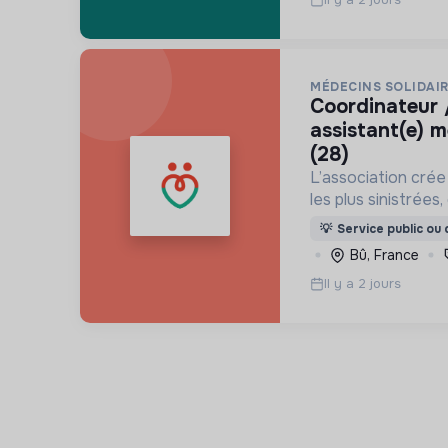
MÉDECINS SOLIDAI
coordinateur / coordinatrice
assistant(e) m
(28)
L’association crée
les plus sinistrées
permettant aux po
💡
Service public ou d
une porte à laquell
Bû, France
besoin médical sur
Il y a 2 jours