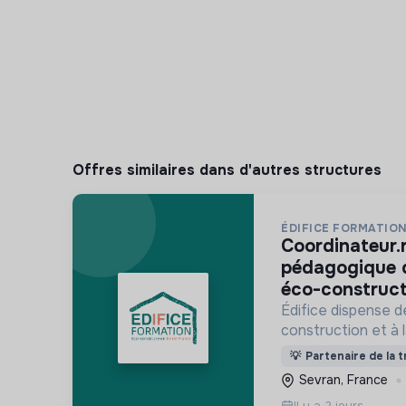
Offres similaires dans d'autres structures
ÉDIFICE FORMATIO
coordinateur.rice technique et
pédagogique 
éco-construct
Édifice dispense d
construction et à 
et au réemploi dan
💡
Partenaire de la t
formations s'adre
Sevran, France
activité et des de
Il y a 2 jours