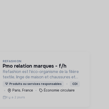
REFASHION
pmo relation marques - f/h
Refashion est l'éco-organisme de la filière
textile, linge de maison et chaussures et
une entreprise privée à but non lucratif,
💡
Produits ou services responsables
CDI
agréée, depuis 2009, par le Ministère de la
Paris, France
Économie circulaire
Transition écologique.
Il y a 2 jours