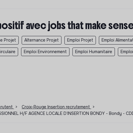
positif avec jobs that make sens
e Projet
Alternance Projet
Emploi Projet
Emploi Alimenta
rculaire
Emploi Environnement
Emploi Humanitaire
Emplo
ecrutent
>
Croix-Rouge Insertion recrutement
>
EL H/F AGENCE LOCALE D’INSERTION BONDY - Bondy - CDD - Coo