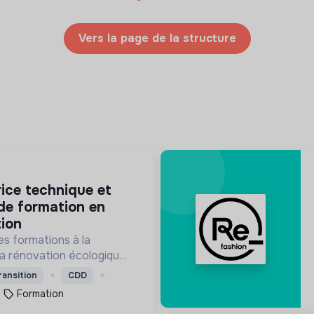
Vers la page de la structure
N
de formation en
ion
es formations à la
la rénovation écologiques
s le bâtiment. Nos
ransition
CDD
ssent à des personnes en
Formation
mandeurs d'emploi.