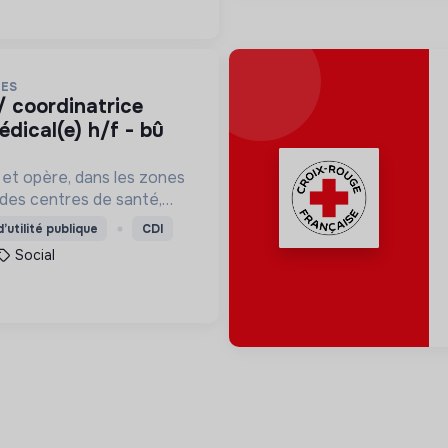
RES
édical(e) h/f - bû
 et opère, dans les zones
, des centres de santé,
pulations de retrouver
’utilité publique
CDI
e frapper lorsque le
Social
vient.