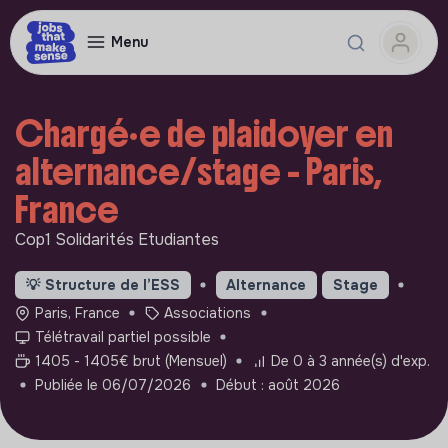
Menu
Chargé·e de plaidoyer en
alternance/stage - Paris,
France
Cop1 Solidarités Etudiantes
💡
Structure de l’ESS
Alternance
Stage
Paris, France
Associations
Télétravail partiel possible
1405 - 1405€ brut (Mensuel)
De 0 à 3 année(s) d'exp.
Publiée le 06/07/2026
Début : août 2026