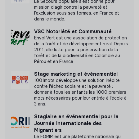
Le Secours populaire s’est donné pour
mission d’agir contre la pauvreté et
l’exclusion sous ses formes, en France et
dans le monde.
Labels et certifications
VSC Notoriété et Communauté
Envol Vert est une association de protection
Cette structure n'a pas souhaité nous
de la forêt et de développement rural. Depuis
communiquer les labels ou certifications qu'elle a
2011, elle lutte pour la préservation de la
forêt et de la biodiversité en Colombie au
pu obtenir.
Pérou et en France
Stage marketing et événementiel
1001mots développe une solution inédite
contre l'échec scolaire et la pauvreté :
Documents
donner à tous les enfants les 1000 premiers
mots nécessaires pour leur entrée à l'école à
N'a pas encore communiqué de documents de
3 ans.
transparence
Stagiaire en événementiel pour la
Journée Internationale des
Migrant·e·s
Le FORIM est une plateforme nationale qui