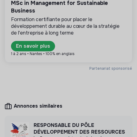
MSc in Management for Sustainable
Cette structure repose sur un principe de
solidarité et d’utilité sociale : son mode de
Business
gestion est démocratique et participatif, et sa
Formation certifiante pour placer le
lucrativité est limitée. Il s’agit d’une association,
développement durable au cœur de la stratégie
coopérative, fondation, mutuelle ou entreprise
ESUS.
de l'entreprise à long terme
En savoir plus
1 à 2 ans • Nantes • 100% en anglais
Plus d'informations
Partenariat sponsorisé
Site internet
Association
Entre 15 et 50 salariés
Associations
Annonces similaires
Mesure d'impact
RESPONSABLE DU PÔLE
Cop1 Solidarités Etudiantes n'a pas encore
DÉVELOPPEMENT DES RESSOURCES
transmis de mesure d'impact