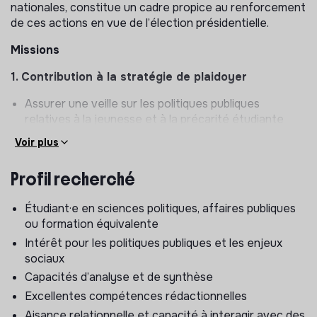
nationales, constitue un cadre propice au renforcement
de ces actions en vue de l’élection présidentielle.
Missions
1. Contribution à la stratégie de plaidoyer
Assurer une veille sur les politiques publiques
relatives à la jeunesse et à la précarité étudiante
Identifier les enjeux prioritaires et les opportunités
Voir plus
d’influence
Contribuer à la définition et à la mise en œuvre de la
Profil recherché
stratégie de plaidoyer de l’association
Étudiant·e en sciences politiques, affaires publiques
2. Production de contenus et d’outils de plaidoyer
ou formation équivalente
Participer à l’élaboration de propositions et de
Intérêt pour les politiques publiques et les enjeux
positionnements de l’association
sociaux
Rédiger des notes d’analyse, argumentaires, fiches
Capacités d’analyse et de synthèse
thématiques et documents de synthèse
Excellentes compétences rédactionnelles
Produire des contenus à destination des acteurs
Aisance relationnelle et capacité à interagir avec des