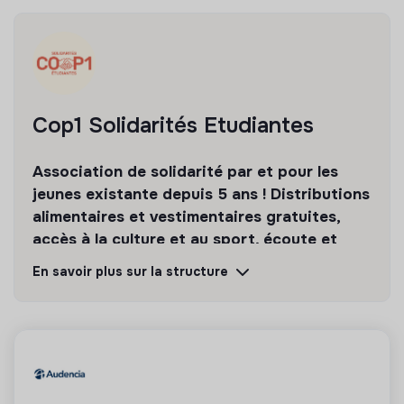
Appuyer les antennes locales dans la compréhension
et le déploiement des actions de plaidoyer
Processus de recrutement
• Entretien avec
Jeanne Pellen, Responsable des
relations publiques, un membre du bureau de
l’association et Benjamin Flohic, Directeur général.
Cop1 Solidarités Etudiantes
On a hâte de faire ta connaissance !
Association de solidarité par et pour les
jeunes existante depuis 5 ans ! Distributions
alimentaires et vestimentaires gratuites,
accès à la culture et au sport, écoute et
accompagnement personnalisé…
En savoir plus sur la structure
Découvrir
Suivre
💡
Structure de l’ESS