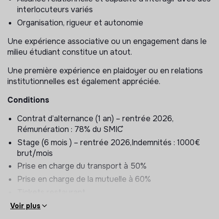
institutionnels et du grand public (communiqués,
interlocuteurs variés
tribunes, contenus numériques)
Organisation, rigueur et autonomie
3. Relations institutionnelles et suivi des actions
Une expérience associative ou un engagement dans le
milieu étudiant constitue un atout.
Cartographier les acteurs clés (institutions,
parlementaires, administrations, partis politiques, etc.)
Une première expérience en plaidoyer ou en relations
Participer à la prise de contact et à l’organisation de
institutionnelles est également appréciée.
rendez-vous
Conditions
Préparer les supports nécessaires aux échanges
(notes, éléments de langage, dossiers)
Contrat d’alternance (1 an) – rentrée 2026,
Assurer le suivi des actions de plaidoyer
Rémunération : 78% du SMIC``
(planification, relances, reporting)
Stage (6 mois ) – rentrée 2026,Indemnités : 1000€
Participer aux réunions et aux échanges avec les
brut/mois
partenaires institutionnels
Prise en charge du transport à 50%
4. Articulation avec le réseau de l’association
Prise en charge de la mutuelle à 60%
Tickets restaurant
Contribuer au lien entre les actions nationales de
Poste basé à Paris (Gare de l’Est)
Voir plus
plaidoyer et les réalités locales
Télétravail ponctuel possible