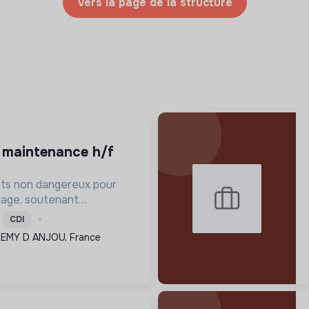
Vers la page de la structure
ets non dangereux pour
clage, soutenant
re et la réduction de
CDI
onnementale via une
EMY D ANJOU, France
et des équipements