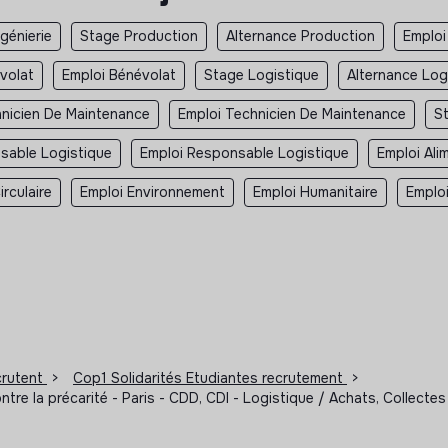
ngénierie
Stage Production
Alternance Production
Emploi
volat
Emploi Bénévolat
Stage Logistique
Alternance Log
hnicien De Maintenance
Emploi Technicien De Maintenance
S
sable Logistique
Emploi Responsable Logistique
Emploi Ali
rculaire
Emploi Environnement
Emploi Humanitaire
Emplo
ecrutent
>
Cop1 Solidarités Etudiantes recrutement
>
tre la précarité - Paris - CDD, CDI - Logistique / Achats, Collectes