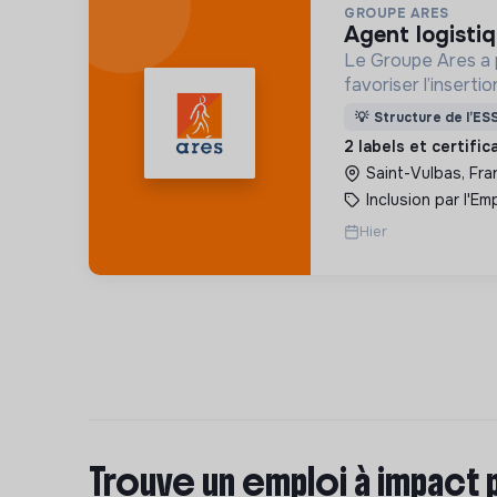
GROUPE ARES
agent logisti
Le Groupe Ares a 
favoriser l’insert
grande exclusion en
💡
Structure de l’ES
et un accompagnem
2 labels et certifi
Saint-Vulbas, Fra
Inclusion par l'Emp
Hier
Trouve un emploi à impact 