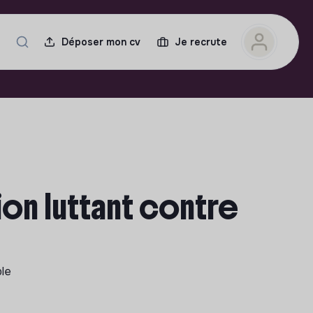
Déposer mon cv
Je recrute
ion luttant contre
ble