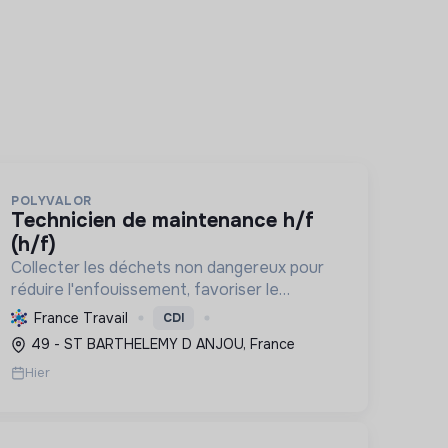
POLYVALOR
technicien de maintenance h/f
(h/f)
Collecter les déchets non dangereux pour
réduire l'enfouissement, favoriser le
recyclage et la valorisation, et préserver
France Travail
CDI
les ressources naturelles, contribuant ainsi
49 - ST BARTHELEMY D ANJOU, France
à l'économie circulaire et à la t...
Hier