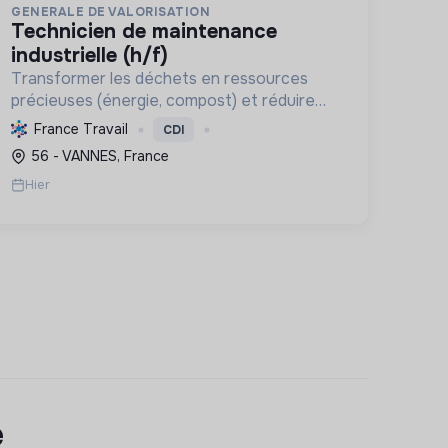
GENERALE DE VALORISATION
technicien de maintenance
industrielle (h/f)
Transformer les déchets en ressources
précieuses (énergie, compost) et réduire
l'enfouissement pour soutenir l'économie
France Travail
CDI
circulaire et la transition écologique.
56 - VANNES, France
Hier
e