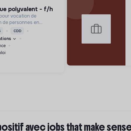
que polyvalent - f/h
pour vocation de
ion de personnes en
 leur offrant un travail
S
CDD
ent social adaptés.
cations
nce
loi
positif avec jobs that make sens