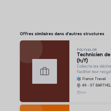
Offres similaires dans d'autres structures
POLYVALOR
technicien de maintenance h/f
(h/f)
Collecte les déch
faciliter leur recy
l'économie circulai
France Travail
l'empreinte envir
49 - ST BARTHEL
gestion efficace 
Hier
performant...