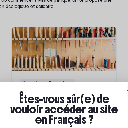
ar où commencer ? Pas de panique, on te propose une
n écologique et solidaire !
Compétences & formations
Comment se former à la
Êtes-vous sûr(e) de
transition écologique ?
vouloir accéder au site
en Français ?
Marianne Roussel
•
09 janvier 2024