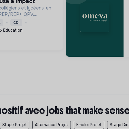
euse à impact
ollégiens et lycéens, en
s (REP/REP+, QPV,
, dans la construction de
S
CDI
entation.
Éducation
positif avec jobs that make sens
Stage Projet
Alternance Projet
Emploi Projet
Stage Dir