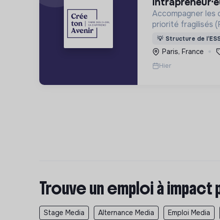
intrapreneur·
Accompagner les c
priorité fragilisé
territoires isolés)
💡
Structure de l’ES
leurs projets d’ori
Paris, France
Hier
Trouve un emploi à impact 
Stage Media
Alternance Media
Emploi Media