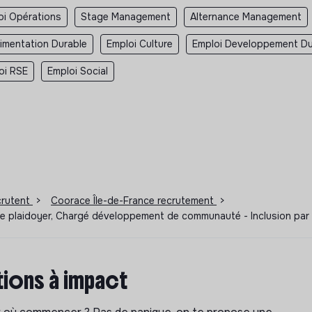
oi Opérations
Stage Management
Alternance Management
limentation Durable
Emploi Culture
Emploi Developpement Du
oi RSE
Emploi Social
ecrutent
>
Coorace Île-de-France recrutement
>
é de plaidoyer, Chargé développement de communauté - Inclusion par
ions à impact