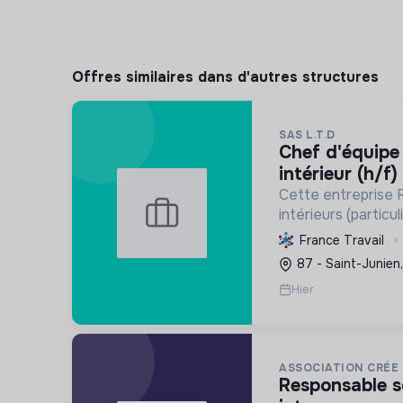
Offres similaires dans d'autres structures
SAS L.T.D
chef d'équipe h/f aménagement
intérieur (h/f)
Cette entreprise 
intérieurs (particul
confort et perfor
France Travail
à la plâtrerie, aux
87 - Saint-Junien
menuiserie d'age
Hier
ASSOCIATION CRÉE 
responsable solution orientation