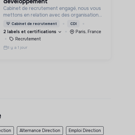
développement
Cabinet de recrutement engagé, nous vous
mettons en relation avec des organisations
soucieuses de leurs impacts, afin d'œuvrer
💡
Cabinet de recrutement
CDI
ensemble pour un futur souhaitable.
2 labels et certifications
Paris, France
Recrutement
Il y a 1 jour
e
ection
Alternance Direction
Emploi Direction