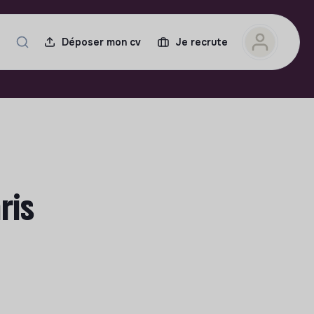
Déposer mon cv
Je recrute
ris