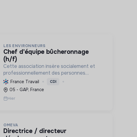
LES ENVIRONNEURS
chef d'équipe bûcheronnage
(h/f)
Cette association insère socialement et
professionnellement des personnes
éloignées de l'emploi en réalisant des
France Travail
CDI
aménagements paysagers, des travaux
05 - GAP, France
forestiers et des constructions bois
Hier
durables, prot...
OMEVA
directrice / directeur