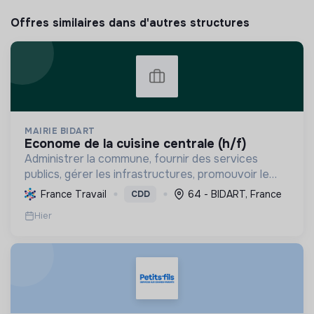
Offres similaires dans d'autres structures
MAIRIE BIDART
econome de la cuisine centrale (h/f)
Administrer la commune, fournir des services
publics, gérer les infrastructures, promouvoir le
tourisme, et mettre en œuvre des politiques pour
France Travail
64 - BIDART, France
CDD
une transition écologique et sociale durable.
Hier