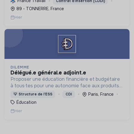
France Travail
Contrat d'insertion (CDDI)
verts, encombrants, sous-traitance, nettoyage)
89 - TONNERRE, France
contri...
Hier
DILEMME
délégué.e général.e adjoint.e
Proposer une éducation financière et budgétaire
à tous·tes pour une autonomie face aux produits
financiers, bancaires et assurantiels et briser le
Paris, France
💡
Structure de l’ESS
CDI
tabou autour de l'argent.
Éducation
Hier