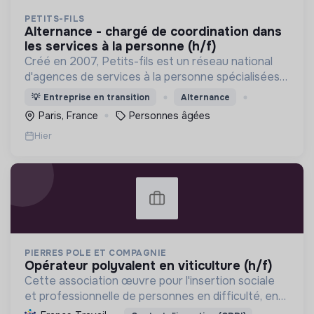
PETITS-FILS
alternance - chargé de coordination dans
les services à la personne (h/f)
Créé en 2007, Petits-fils est un réseau national
d'agences de services à la personne spécialisées
dans l'aide à domicile pour les personnes âgées.
💡
Entreprise en transition
Alternance
Paris, France
Personnes âgées
Hier
PIERRES POLE ET COMPAGNIE
opérateur polyvalent en viticulture (h/f)
Cette association œuvre pour l'insertion sociale
et professionnelle de personnes en difficulté, en
proposant divers services (viticulture, espaces