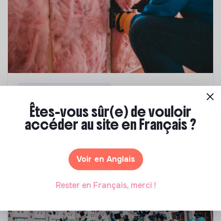
Compétences & formations
Top 8 des formations en rénovation
Êtes-vous sûr(e) de vouloir
énergétique des bâtiments
accéder au site en Français ?
Marianne Roussel
•
21 janvier 2025
Voir en Anglais
Rester en Français, merci !