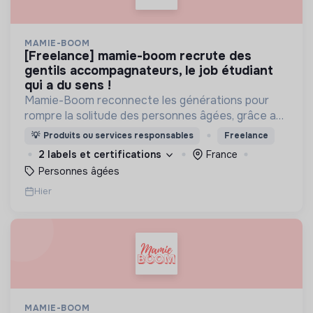
MAMIE-BOOM
[freelance] mamie-boom recrute des
gentils accompagnateurs, le job étudiant
qui a du sens !
Mamie-Boom reconnecte les générations pour
rompre la solitude des personnes âgées, grâce aux
visites d'étudiants chaque semaine.
💡
Produits ou services responsables
Freelance
2 labels et certifications
France
Personnes âgées
Hier
MAMIE-BOOM