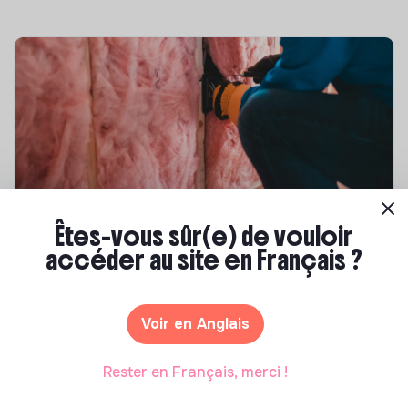
Compétences & formations
Êtes-vous sûr(e) de vouloir
accéder au site en Français ?
Top 8 des formations en rénovation
énergétique des bâtiments
Marianne Roussel
•
21 janvier 2025
Voir en Anglais
Rester en Français, merci !