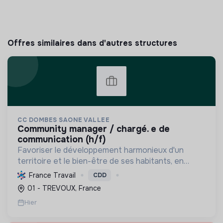
Offres similaires dans d'autres structures
CC DOMBES SAONE VALLEE
community manager / chargé. e de
communication (h/f)
Favoriser le développement harmonieux d'un
territoire et le bien-être de ses habitants, en
mutualisant les moyens et en conduisant des
France Travail
CDD
projets pour l'avenir, incluant la transition
01 - TREVOUX, France
écologique et socia...
Hier