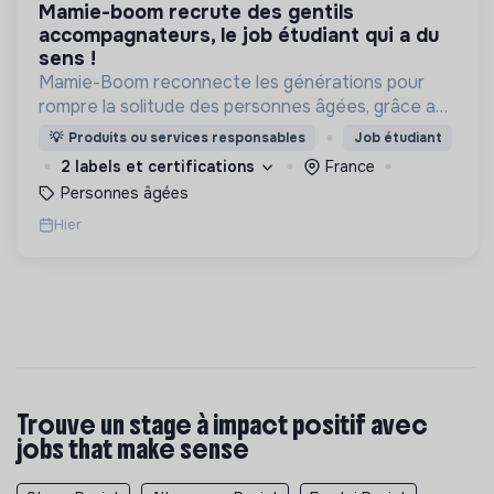
mamie-boom recrute des gentils
accompagnateurs, le job étudiant qui a du
sens !
Mamie-Boom reconnecte les générations pour
rompre la solitude des personnes âgées, grâce aux
visites d'étudiants chaque semaine.
💡
Produits ou services responsables
Job étudiant
2 labels et certifications
France
Personnes âgées
Hier
Trouve un stage à impact positif avec
jobs that make sense