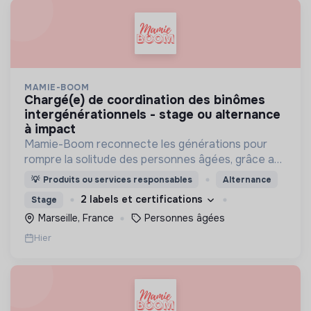
MAMIE-BOOM
chargé(e) de coordination des binômes
intergénérationnels - stage ou alternance
à impact
Mamie-Boom reconnecte les générations pour
rompre la solitude des personnes âgées, grâce aux
visites d'étudiants chaque semaine.
💡
Produits ou services responsables
Alternance
2 labels et certifications
Stage
Marseille, France
Personnes âgées
Hier