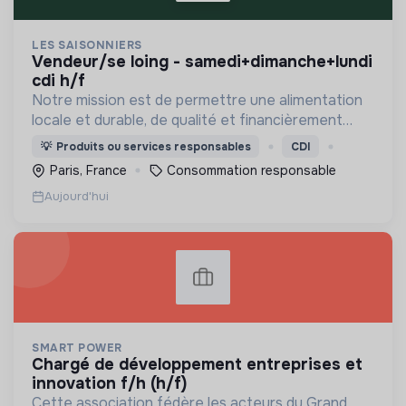
LES SAISONNIERS
vendeur/se loing - samedi+dimanche+lundi
cdi h/f
Notre mission est de permettre une alimentation
locale et durable, de qualité et financièrement
abordable.
💡
Produits ou services responsables
CDI
Paris, France
Consommation responsable
Aujourd'hui
SMART POWER
chargé de développement entreprises et
innovation f/h (h/f)
Cette association fédère les acteurs du Grand