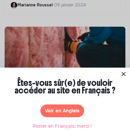
Marianne Roussel
•
09 janvier 2024
Êtes-vous sûr(e) de vouloir
Compétences & formations
accéder au site en Français ?
Top 8 des formations en rénovation
énergétique des bâtiments
Voir en Anglais
Marianne Roussel
•
21 janvier 2025
Rester en Français, merci !