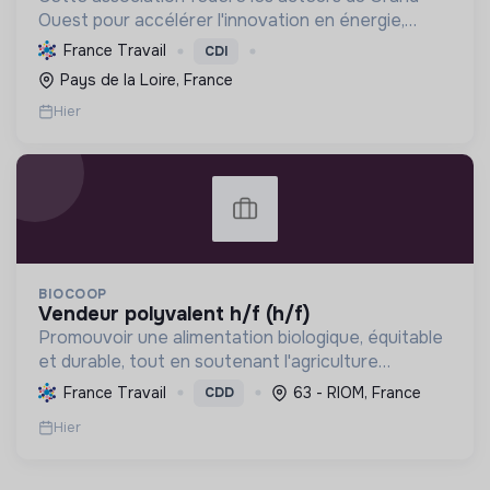
Ouest pour accélérer l'innovation en énergie,
électronique et décarbonation, favorisant une
France Travail
CDI
transition écologique et le développement
Pays de la Loire, France
économique régional.
Hier
BIOCOOP
vendeur polyvalent h/f (h/f)
Promouvoir une alimentation biologique, équitable
et durable, tout en soutenant l'agriculture
paysanne, en réduisant les déchets et en agissant
France Travail
63 - RIOM, France
CDD
pour une société plus juste et solidaire.
Hier