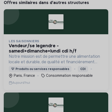
Offres similaires dans d'autres structures
LES SAISONNIERS
vendeur/se legendre -
samedi+dimanche+lundi cdi h/f
Notre mission est de permettre une alimentation
locale et durable, de qualité et financièrement
abordable.
💡
Produits ou services responsables
CDI
Paris, France
Consommation responsable
Aujourd'hui