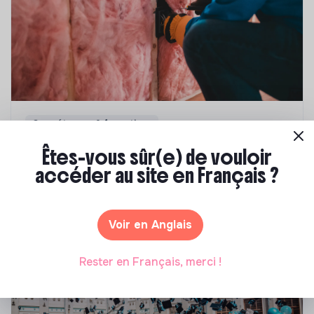
Compétences & formations
Top 8 des formations en rénovation
Êtes-vous sûr(e) de vouloir
énergétique des bâtiments
accéder au site en Français ?
Marianne Roussel
•
21 janvier 2025
Voir en Anglais
Rester en Français, merci !