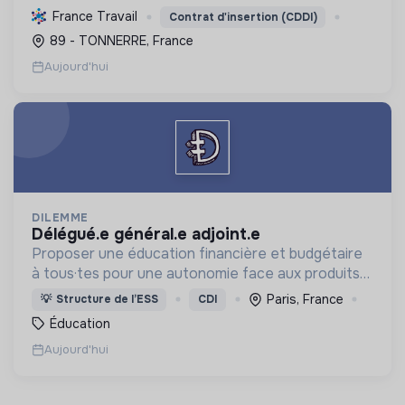
proposant divers services (viticulture, espaces
France Travail
Contrat d'insertion (CDDI)
verts, encombrants, sous-traitance, nettoyage)
89 - TONNERRE, France
contri...
Aujourd'hui
DILEMME
délégué.e général.e adjoint.e
Proposer une éducation financière et budgétaire
à tous·tes pour une autonomie face aux produits
financiers, bancaires et assurantiels et briser le
Paris, France
💡
Structure de l’ESS
CDI
tabou autour de l'argent.
Éducation
Aujourd'hui