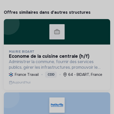
Offres similaires dans d'autres structures
MAIRIE BIDART
econome de la cuisine centrale (h/f)
Administrer la commune, fournir des services
publics, gérer les infrastructures, promouvoir le
tourisme, et mettre en œuvre des politiques pour
France Travail
64 - BIDART, France
CDD
une transition écologique et sociale durable.
Aujourd'hui