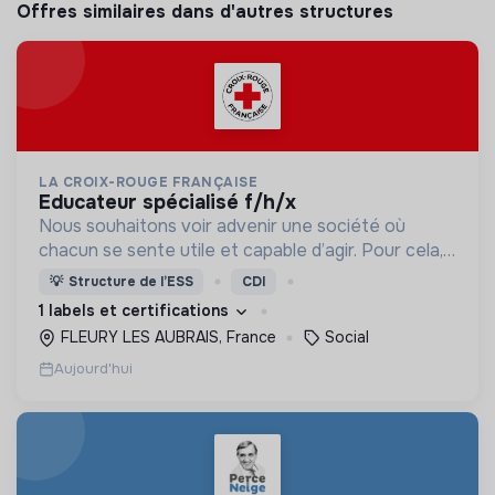
Offres similaires dans d'autres structures
LA CROIX-ROUGE FRANÇAISE
educateur spécialisé f/h/x
Nous souhaitons voir advenir une société où
chacun se sente utile et capable d’agir. Pour cela,
nous proposons des moyens et des lieux
💡
Structure de l’ESS
CDI
d’engagement innovants et adaptés à tous.
1 labels et certifications
FLEURY LES AUBRAIS, France
Social
Aujourd'hui