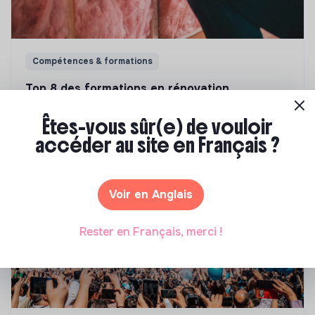
Compétences & formations
Top 8 des formations en rénovation
énergétique des bâtiments
Êtes-vous sûr(e) de vouloir
Marianne Roussel
•
21 janvier 2025
accéder au site en Français ?
Voir en Anglais
Rester en Français, merci !