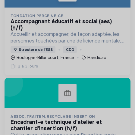
FONDATION PERCE NEIGE
accompagnant éducatif et social (aes)
(h/f)
Accueillir et accompagner, de façon adaptée, les
personnes touchées par une déficience mentale,
un handicap physique ou psychique
💡
Structure de l’ESS
CDD
Boulogne-Billancourt, France
Handicap
Il y a 3 jours
ASSOC. TRAITEM. RECYCLAGE INSERTION
encadrant-e technique d'atelier et
chantier d'insertion (h/f)
Cette association oeuvre pour l'insertion socio-