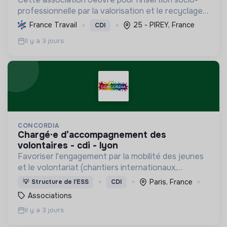
professionnelle par la valorisation et le recyclage
d'objets, le blanchissage et la sensibilisation
France Travail
25 - PIREY, France
CDI
environnementale, promouvant l'économie
Il y a 3 jours
circulaire e...
CONCORDIA
chargé·e d’accompagnement des
volontaires - cdi - lyon
Favoriser l'engagement par la mobilité des jeunes
et le volontariat (chantiers internationaux,
volontariats européens, Service Civique).
Paris, France
💡
Structure de l’ESS
CDI
Associations
Il y a 3 jours