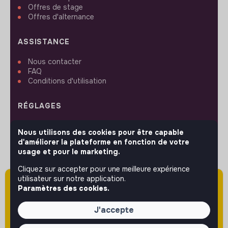
Offres de stage
Offres d'alternance
ASSISTANCE
Nous contacter
FAQ
Conditions d'utilisation
RÉGLAGES
Langues ou régions
Nous utilisons des cookies pour être capable
Plan du site
d'améliorer la plateforme en fonction de votre
Paramètres des cookies
usage et pour le marketing.
Cliquez sur accepter pour une meilleure expérience
utilisateur sur notre application.
Attention cette annonce a été publiée il y a
Paramètres des cookies.
plus de 60 jours (le 11/12/2025) et est sans
SUIVEZ-NOUS
doute expirée ou non mise à jour.
J'accepte