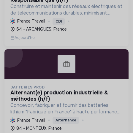
Construire et maintenir des réseaux électriques et
de télécommunications durables, minimisant
l'impact environnemental, tout en développant les
France Travail
CDI
compétences de ses équipes.
64 - ARCANGUES, France
Aujourd'hui
BATTERIES PROD
alternant(e) production industrielle &
méthodes (h/f)
Concevoir, fabriquer et fournir des batteries
lithium "Fabriqué en France" à haute performance,
favorisant le stockage d'énergie et la mobilité
France Travail
Alternance
électrique, avec un engagement éco-responsable.
84 - MONTEUX, France