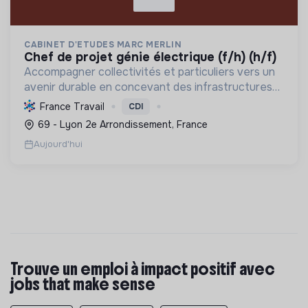
CABINET D'ETUDES MARC MERLIN
chef de projet génie électrique (f/h) (h/f)
Accompagner collectivités et particuliers vers un
avenir durable en concevant des infrastructures
et solutions innovantes pour l'eau, l'énergie, les
France Travail
CDI
déchets et l'aménagement, propulsant la
69 - Lyon 2e Arrondissement, France
transition ...
Aujourd'hui
Trouve un emploi à impact positif avec
jobs that make sense