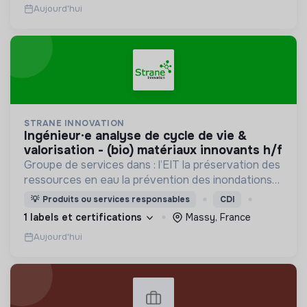
Aujourd'hui
STRANE INNOVATION
ingénieur·e analyse de cycle de vie &
valorisation - (bio) matériaux innovants h/f
Groupe de services dans : l’EIT la préservation des
ressources en eau la prévention des inondations
l’agriculture durable et les écosystèmes
💡
Produits ou services responsables
CDI
terrestres les sciences cognitives
1 labels et certifications
Massy, France
Aujourd'hui