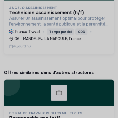
ANGELO ASSAINISSEMENT
technicien assainissement (h/f)
Assurer un assainissement optimal pour protéger
l'environnement, la santé publique et la pérennité
des infrastructures, tout en prévenant les
France Travail
Temps partiel
CDD
nuisances et en garantissant la conformité
06 - MANDELIEU LA NAPOULE, France
réglementaire.
Aujourd'hui
Offres similaires dans d'autres structures
E.T.P.M. DE TRAVAUX PUBLICS MULTIPLES
responsable qse (h/f)