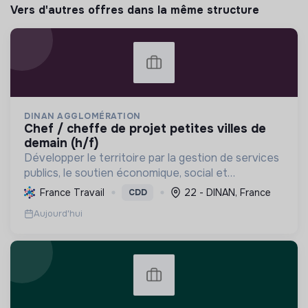
Vers d'autres offres dans la même structure
DINAN AGGLOMÉRATION
chef / cheffe de projet petites villes de
demain (h/f)
Développer le territoire par la gestion de services
publics, le soutien économique, social et
écologique, et la revitalisation des villes pour une
France Travail
22 - DINAN, France
CDD
meilleure qualité de vie et un avenir durable.
Aujourd'hui