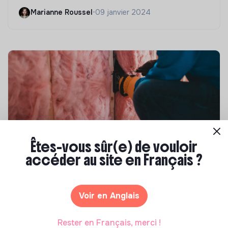
Marianne Roussel
•
09 janvier 2024
Êtes-vous sûr(e) de vouloir
accéder au site en Français ?
Compétences & formations
Top 8 des formations en rénovation
énergétique des bâtiments
Voir en Anglais
Marianne Roussel
•
21 janvier 2025
Rester en Français, merci !