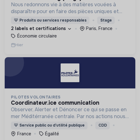
Nous redonnons vie à des matières vouées à
disparaître pour en faire des pièces uniques et
originales. Notre manufacture d’upcycling s'inscrit
💡
Produits ou services responsables
Stage
en circuit court et dans l’économie sociale et
2 labels et certifications
Paris, France
solidaire.
Économie circulaire
Hier
PILOTES VOLONTAIRES
coordinateur.ice communication
Observer, Alerter et Dénoncer ce qui se passe en
mer Méditérranée centrale. Par nos actions nous
défendons la vie et la liberté de circulation pour
💡
Service public ou d’utilité publique
CDD
tous et toutes.
France
Égalité