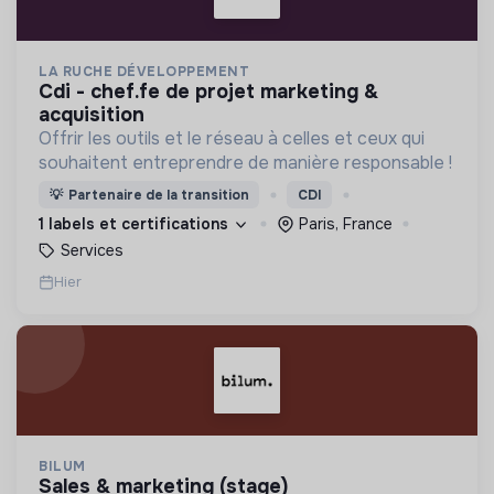
LA RUCHE DÉVELOPPEMENT
cdi - chef.fe de projet marketing &
acquisition
Offrir les outils et le réseau à celles et ceux qui
souhaitent entreprendre de manière responsable !
💡
Partenaire de la transition
CDI
1 labels et certifications
Paris, France
Services
Hier
BILUM
sales & marketing (stage)