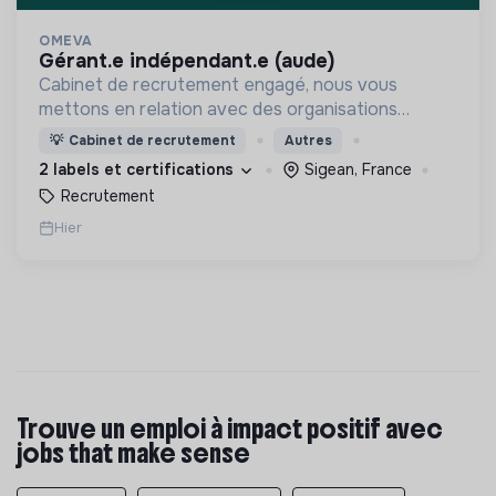
OMEVA
gérant.e indépendant.e (aude)
Cabinet de recrutement engagé, nous vous
mettons en relation avec des organisations
soucieuses de leurs impacts, afin d'œuvrer
💡
Cabinet de recrutement
Autres
ensemble pour un futur souhaitable.
2 labels et certifications
Sigean, France
Recrutement
Hier
Trouve un emploi à impact positif avec
jobs that make sense