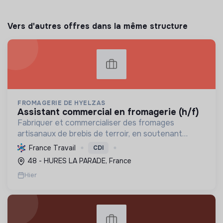
Vers d'autres offres dans la même structure
FROMAGERIE DE HYELZAS
assistant commercial en fromagerie (h/f)
Fabriquer et commercialiser des fromages
artisanaux de brebis de terroir, en soutenant
l'agriculture locale et biologique, et en promouvant
France Travail
CDI
un modèle économique et social équitable.
48 - HURES LA PARADE, France
Hier