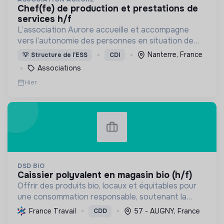
chef(fe) de production et prestations de
services h/f
L’association Aurore accueille et accompagne
vers l’autonomie des personnes en situation de
précarité ou d’exclusion via l’hébergement, les
Nanterre, France
💡
Structure de l’ESS
CDI
soins et l’insertion sociale et professionnelle.
Associations
Hier
DSD BIO
caissier polyvalent en magasin bio (h/f)
Offrir des produits bio, locaux et équitables pour
une consommation responsable, soutenant la
transition écologique et sociale à travers
France Travail
57 - AUGNY, France
CDD
l'alimentation et les écoproduits.