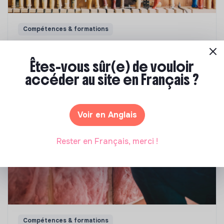
Compétences & formations
Comment se former à la transition écologique
?
Êtes-vous sûr(e) de vouloir
accéder au site en Français ?
Marianne Roussel
•
09 janvier 2024
Voir en Anglais
Rester en Français, merci !
Compétences & formations