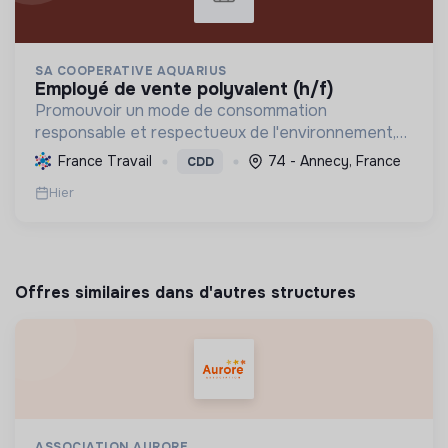
SA COOPERATIVE AQUARIUS
employé de vente polyvalent (h/f)
Promouvoir un mode de consommation
responsable et respectueux de l'environnement,
en offrant des produits bio et équitables, en
France Travail
74 - Annecy, France
CDD
réduisant les déchets et en soutenant l'économie
Hier
locale et solidaire.
Offres similaires dans d'autres structures
ASSOCIATION AURORE