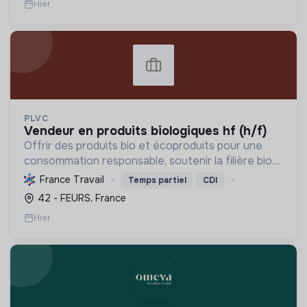
Hier
PLVC
vendeur en produits biologiques hf (h/f)
Offrir des produits bio et écoproduits pour une
consommation responsable, soutenir la filière bio
et la solidarité, en limitant notre impact
France Travail
Temps partiel
CDI
environnemental.
42 - FEURS, France
Hier