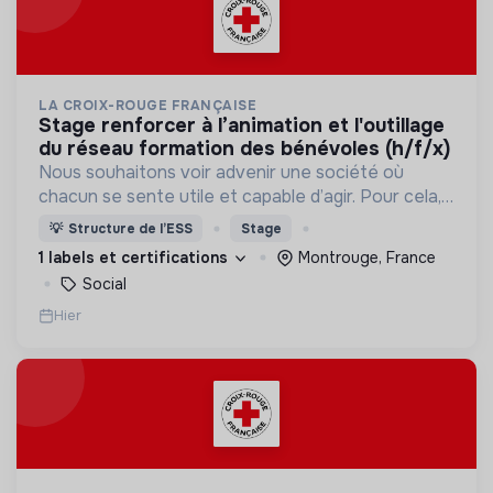
LA CROIX-ROUGE FRANÇAISE
stage renforcer à l’animation et l'outillage
du réseau formation des bénévoles (h/f/x)
Nous souhaitons voir advenir une société où
chacun se sente utile et capable d’agir. Pour cela,
nous proposons des moyens et des lieux
💡
Structure de l’ESS
Stage
d’engagement innovants et adaptés à tous.
1 labels et certifications
Montrouge, France
Social
Hier