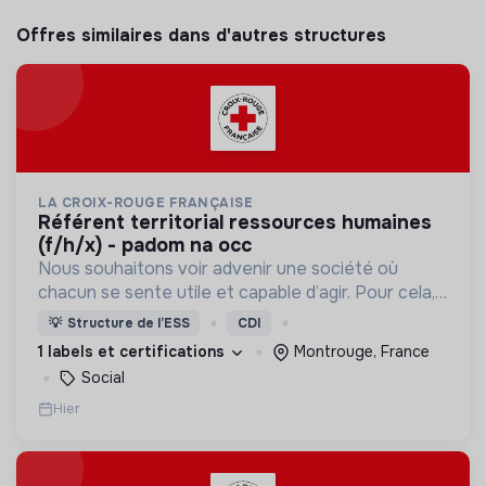
Offres similaires dans d'autres structures
LA CROIX-ROUGE FRANÇAISE
référent territorial ressources humaines
(f/h/x) - padom na occ
Nous souhaitons voir advenir une société où
chacun se sente utile et capable d’agir. Pour cela,
nous proposons des moyens et des lieux
💡
Structure de l’ESS
CDI
d’engagement innovants et adaptés à tous.
1 labels et certifications
Montrouge, France
Social
Hier