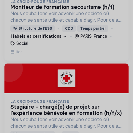
LA CROIX-ROUGE FRANÇAISE
moniteur de formation secourisme (h/f)
Nous souhaitons voir advenir une société où
chacun se sente utile et capable d’agir. Pour cela,
nous proposons des moyens et des lieux
💡
Structure de l’ESS
CDD
Temps partiel
d’engagement innovants et adaptés à tous.
1 labels et certifications
PARIS, France
Social
Hier
LA CROIX-ROUGE FRANÇAISE
stagiaire - chargé(e) de projet sur
l’expérience bénévole en formation (h/f/x)
Nous souhaitons voir advenir une société où
chacun se sente utile et capable d’agir. Pour cela,
nous proposons des moyens et des lieux