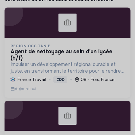
REGION OCCITANIE
agent de nettoyage au sein d'un lycée
(h/f)
Impulser un développement régional durable et
juste, en transformant le territoire pour le rendre
résilient et leader en énergie positive d'ici 2050.
France Travail
09 - Foix, France
CDD
Aujourd'hui