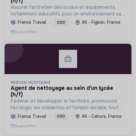
(h/f)
Assurer l'entretien des locaux et équipements,
notamment éducatifs, pour un environnement sain
et propice au bien-être. Contribuer à la gestion
France Travail
46 - Figeac, France
CDD
des ressources et à la durabilité des
Aujourd'hui
infrastructures.
REGION OCCITANIE
agent de nettoyage au sein d'un lycée
(h/f)
Fédérer et développer le territoire, promouvoir
l'écologie, les solidarités et l'emploi durable, tout
en valorisant la culture et le patrimoine.
France Travail
46 - Cahors, France
CDD
Aujourd'hui