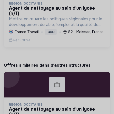
REGION OCCITANIE
agent de nettoyage au sein d'un lycée
(h/f)
Mettre en œuvre les politiques régionales pour le
développement durable, l'emploi et la qualité de
vie, en s'engageant pour une Occitanie pionnière
France Travail
82 - Moissac, France
CDD
en transition écologique et sociale.
Aujourd'hui
Offres similaires dans d'autres structures
REGION OCCITANIE
agent de nettoyage au sein d'un lycée