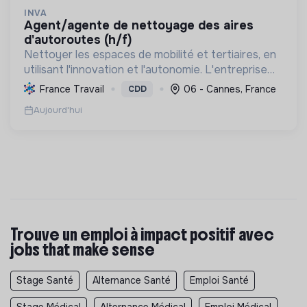
INVA
agent/agente de nettoyage des aires
d'autoroutes (h/f)
Nettoyer les espaces de mobilité et tertiaires, en
utilisant l'innovation et l'autonomie. L'entreprise
s'engage activement pour l'insertion et le
France Travail
06 - Cannes, France
CDD
développement des compétences, contribuant à
Aujourd'hui
un avenir...
Trouve un emploi à impact positif avec
jobs that make sense
Stage Santé
Alternance Santé
Emploi Santé