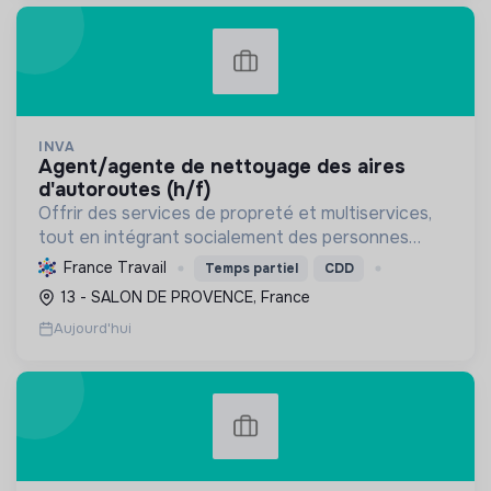
INVA
agent/agente de nettoyage des aires
d'autoroutes (h/f)
Offrir des services de propreté et multiservices,
tout en intégrant socialement des personnes
éloignées de l'emploi et en œuvrant pour la
France Travail
Temps partiel
CDD
transition écologique des infrastructures.
13 - SALON DE PROVENCE, France
Aujourd'hui