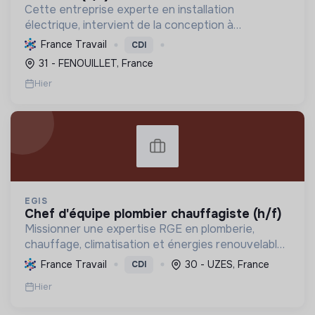
Cette entreprise experte en installation
électrique, intervient de la conception à
l'exploitation, notamment pour les centrales
France Travail
CDI
photovoltaïques. Elle contribue à la transition
31 - FENOUILLET, France
écologique avec son Labe...
Hier
EGIS
chef d'équipe plombier chauffagiste (h/f)
Missionner une expertise RGE en plomberie,
chauffage, climatisation et énergies renouvelables
pour les particuliers, professionnels et
France Travail
30 - UZES, France
CDI
collectivités, œuvrant pour la transition
Hier
énergétique et l'effica...