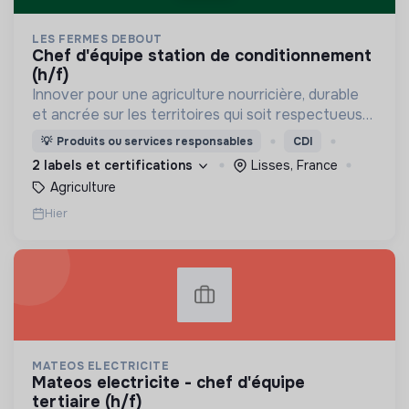
LES FERMES DEBOUT
chef d'équipe station de conditionnement
(h/f)
Innover pour une agriculture nourricière, durable
et ancrée sur les territoires qui soit respectueuse
de l'humain et des écosystèmes
💡
Produits ou services responsables
CDI
2 labels et certifications
Lisses, France
Agriculture
Hier
MATEOS ELECTRICITE
mateos electricite - chef d'équipe
tertiaire (h/f)