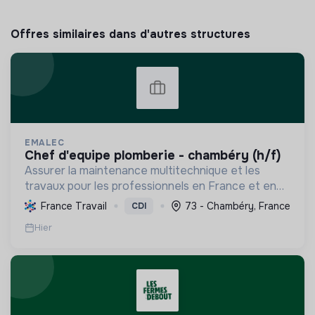
Offres similaires dans d'autres structures
EMALEC
chef d'equipe plomberie - chambéry (h/f)
Assurer la maintenance multitechnique et les
travaux pour les professionnels en France et en
Europe, en intégrant des solutions durables et en
France Travail
73 - Chambéry, France
CDI
promouvant un environnement de travail éthique
Hier
et inclusi...