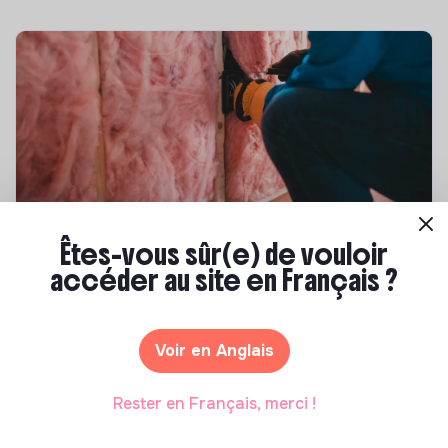
Compétences & formations
Êtes-vous sûr(e) de vouloir
accéder au site en Français ?
Top 8 des formations en rénovation
énergétique des bâtiments
Marianne Roussel
•
21 janvier 2025
Voir en Anglais
Rester en Français, merci !