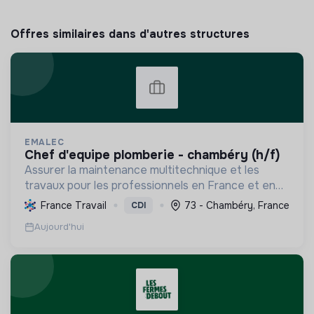
Offres similaires dans d'autres structures
EMALEC
chef d'equipe plomberie - chambéry (h/f)
Assurer la maintenance multitechnique et les
travaux pour les professionnels en France et en
Europe, en intégrant des solutions durables et en
France Travail
73 - Chambéry, France
CDI
promouvant un environnement de travail éthique
Aujourd'hui
et inclusi...