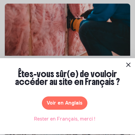
Compétences & formations
Êtes-vous sûr(e) de vouloir
Top 8 des formations en rénovation
accéder au site en Français ?
énergétique des bâtiments
Marianne Roussel
•
21 janvier 2025
Voir en Anglais
Rester en Français, merci !