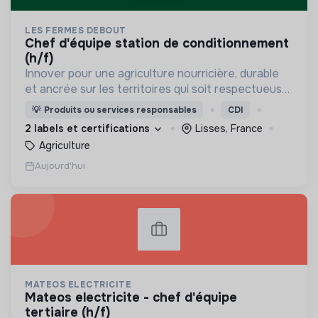
LES FERMES DEBOUT
chef d'équipe station de conditionnement
(h/f)
Innover pour une agriculture nourricière, durable
et ancrée sur les territoires qui soit respectueuse
de l'humain et des écosystèmes
💡
Produits ou services responsables
CDI
2 labels et certifications
Lisses, France
Agriculture
Aujourd'hui
MATEOS ELECTRICITE
mateos electricite - chef d'équipe
tertiaire (h/f)