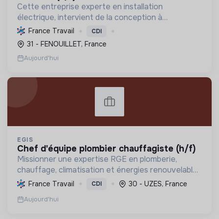
Cette entreprise experte en installation
électrique, intervient de la conception à
l'exploitation, notamment pour les centrales
France Travail
CDI
photovoltaïques. Elle contribue à la transition
31 - FENOUILLET, France
écologique avec son Labe...
Aujourd'hui
EGIS
chef d'équipe plombier chauffagiste (h/f)
Missionner une expertise RGE en plomberie,
chauffage, climatisation et énergies renouvelables
pour les particuliers, professionnels et
France Travail
30 - UZES, France
CDI
collectivités, œuvrant pour la transition
Aujourd'hui
énergétique et l'effica...