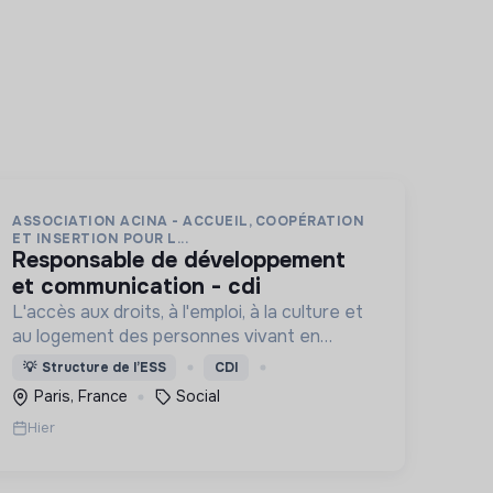
ASSOCIATION ACINA - ACCUEIL, COOPÉRATION
ET INSERTION POUR L...
responsable de développement
et communication - cdi
L'accès aux droits, à l'emploi, à la culture et
au logement des personnes vivant en
situation de grande précarité et d'habitat
💡
Structure de l’ESS
CDI
indigne ou précaire (squats, bidonvilles,
Paris, France
Social
hôtels sociaux, etc.) en IDF.
Hier