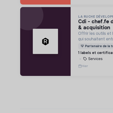
LA RUCHE DÉVELO
cdi - chef.fe de projet marketing
& acquisition
Offrir les outils e
qui souhaitent en
responsable !
💡
Partenaire de la t
1 labels et certific
Services
Hier