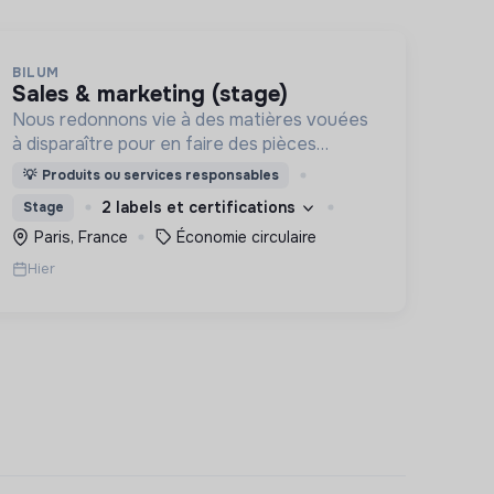
BILUM
sales & marketing (stage)
Nous redonnons vie à des matières vouées
à disparaître pour en faire des pièces
uniques et originales. Notre manufacture
💡
Produits ou services responsables
d’upcycling s'inscrit en circuit court et dans
2 labels et certifications
Stage
l’économie sociale et solidaire.
Paris, France
Économie circulaire
Hier