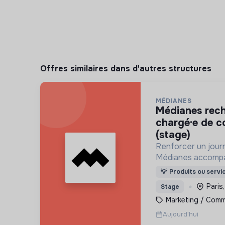
Offres similaires dans d'autres structures
MÉDIANES
médianes recherche un·e
chargé·e de 
(stage)
Renforcer un jour
Médianes accompag
plans éditorial, é
💡
Produits ou servi
technique afin de g
Paris
Stage
renforcer leur imp
Marketing / Comm
Aujourd'hui