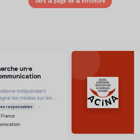
Vers la page de la structure
communication
nalisme indépendant.
ne les médias sur les
conomique, managérial et
ces responsables
arantir leur viabilité et
, France
act.
unication