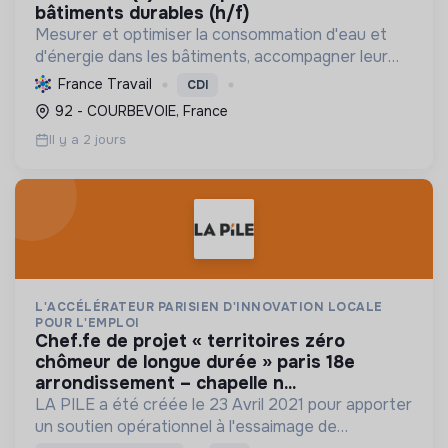
bâtiments durables (h/f)
Mesurer et optimiser la consommation d'eau et
d'énergie dans les bâtiments, accompagner leur
décarbonation et la conformité réglementaire
France Travail
CDI
pour une transition énergétique durable.
92 - COURBEVOIE, France
Il y a 2 jours
L'ACCÉLÉRATEUR PARISIEN D'INNOVATION LOCALE
POUR L'EMPLOI
chef.fe de projet « territoires zéro
chômeur de longue durée » paris 18e
arrondissement – chapelle n...
LA PILE a été créée le 23 Avril 2021 pour apporter
un soutien opérationnel à l'essaimage de