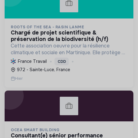
ROOTS OF THE SEA - RASIN LANME
chargé de projet scientifique &
préservation de la biodiversité (h/f)
Cette association oeuvre pour la résilience
climatique et sociale en Martinique. Elle protège et
restaure les écosystèmes marins et côtiers,
France Travail
CDD
sensibilise le public et mobilise les citoyens pour un
972 - Sainte-Luce, France
aven...
Hier
OCEA SMART BUILDING
consultant(e) sénior performance