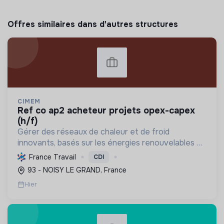
Offres similaires dans d'autres structures
CIMEM
ref co ap2 acheteur projets opex-capex
(h/f)
Gérer des réseaux de chaleur et de froid
innovants, basés sur les énergies renouvelables et
la récupération, pour décarboner l'énergie,
France Travail
CDI
améliorer l'efficacité et réduire les coûts,
93 - NOISY LE GRAND, France
contribuant ainsi à...
Hier