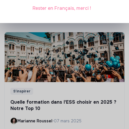
Rester en Français, merci !
Marianne Roussel
•
21 janvier 2025
S'inspirer
Quelle formation dans l'ESS choisir en 2025 ?
Notre Top 10
Marianne Roussel
•
07 mars 2025