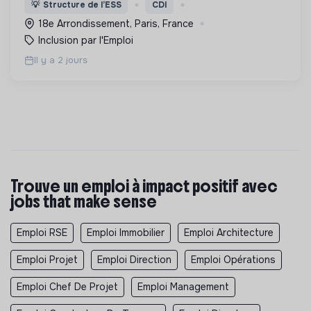
l’expérimentation "Territoires Zéro Chômeur de
💡
Structure de l’ESS
CDI
Longue Durée" à Paris
18e Arrondissement, Paris, France
Inclusion par l'Emploi
Il y a 2 jours
Trouve un emploi à impact positif avec
jobs that make sense
Emploi RSE
Emploi Immobilier
Emploi Architecture
Emploi Projet
Emploi Direction
Emploi Opérations
Emploi Chef De Projet
Emploi Management