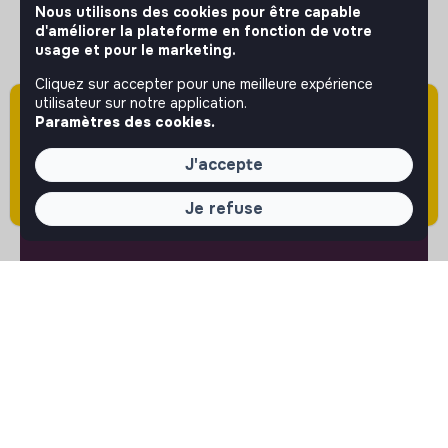
Editer mon profil
Nous utilisons des cookies pour être capable
Espace recruteur
d'améliorer la plateforme en fonction de votre
Les fiches métiers
usage et pour le marketing.
Offres d'emploi
Cliquez sur accepter pour une meilleure expérience
Offres de stage
utilisateur sur notre application.
Offres d'alternance
Attention cette annonce a été publiée il y a
Paramètres des cookies.
plus de 60 jours (le 03/06/2026) et est sans
doute expirée ou non mise à jour.
ASSISTANCE
J'accepte
Nous contacter
Je refuse
FAQ
Conditions d'utilisation
RÉGLAGES
Langues ou régions
Plan du site
Paramètres des cookies