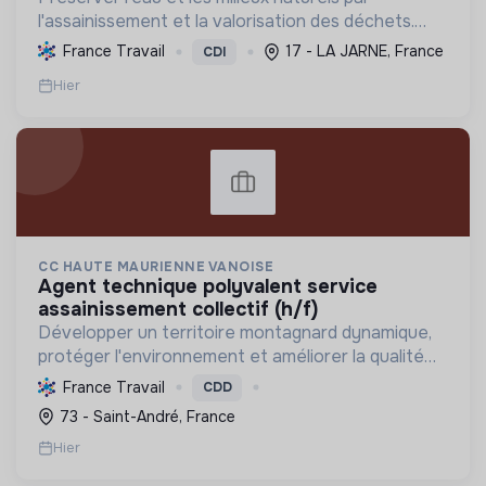
l'assainissement et la valorisation des déchets.
Contribuer à la transition écologique via
France Travail
17 - LA JARNE, France
CDI
l'économie circulaire et la décarbonation.
Hier
CC HAUTE MAURIENNE VANOISE
agent technique polyvalent service
assainissement collectif (h/f)
Développer un territoire montagnard dynamique,
protéger l'environnement et améliorer la qualité
de vie des habitants par une transition écologique
France Travail
CDD
et sociale ambitieuse.
73 - Saint-André, France
Hier