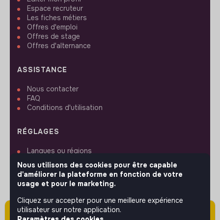
Espace recruteur
Les fiches métiers
Offres d'emploi
Offres de stage
Offres d'alternance
ASSISTANCE
Nous contacter
FAQ
Conditions d'utilisation
RÉGLAGES
Langues ou régions
Plan du site
Nous utilisons des cookies pour être capable
Paramètres des cookies
d'améliorer la plateforme en fonction de votre
usage et pour le marketing.
Cliquez sur accepter pour une meilleure expérience
utilisateur sur notre application.
Attention cette annonce a été publiée il y a
Paramètres des cookies.