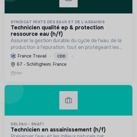
SYNDICAT MIXTE DES EAUX ET DE L'ASSAINIS
technicien qualité ep & protection
ressource eau (h/f)
Assurer la gestion durable du cycle de l'eau, de la
production à l'épuration, tout en protégeant les
ressources et la biodiversité, et en s'adaptant au
France Travail
CDD
changement climatique pour le bien-être des
67 - Schiltigheim, France
usag...
Hier
DELFAU - SNATI
technicien en assainissement (h/f)
Préserver l'eau et les milieux naturels par