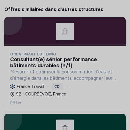
Offres similaires dans d'autres structures
OCEA SMART BUILDING
consultant(e) sénior performance
bâtiments durables (h/f)
Mesurer et optimiser la consommation d'eau et
d'énergie dans les bâtiments, accompagner leur
décarbonation et la conformité réglementaire
France Travail
CDI
pour une transition énergétique durable.
92 - COURBEVOIE, France
Hier