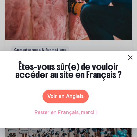
Compétences & formations
Top 8 des formations en rénovation
Êtes-vous sûr(e) de vouloir
énergétique des bâtiments
accéder au site en Français ?
Marianne Roussel
•
21 janvier 2025
Voir en Anglais
Rester en Français, merci !