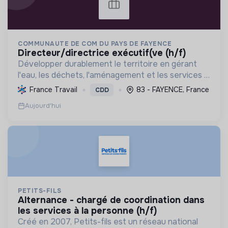
COMMUNAUTE DE COM DU PAYS DE FAYENCE
directeur/directrice exécutif(ve (h/f)
Développer durablement le territoire en gérant
l'eau, les déchets, l'aménagement et les services à
la population, tout en protégeant l'environnement
France Travail
83 - FAYENCE, France
CDD
et promouvant la transition écologique et sociale.
Aujourd'hui
PETITS-FILS
alternance - chargé de coordination dans
les services à la personne (h/f)
Créé en 2007, Petits-fils est un réseau national