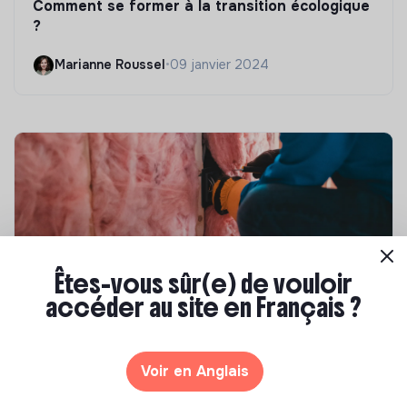
Comment se former à la transition écologique
?
Marianne Roussel
•
09 janvier 2024
Êtes-vous sûr(e) de vouloir
accéder au site en Français ?
Compétences & formations
Top 8 des formations en rénovation
Voir en Anglais
énergétique des bâtiments