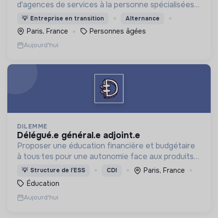
d'agences de services à la personne spécialisées
dans l'aide à domicile pour les personnes âgées.
💡
Entreprise en transition
Alternance
Paris, France
Personnes âgées
Aujourd'hui
DILEMME
délégué.e général.e adjoint.e
Proposer une éducation financière et budgétaire
à tous·tes pour une autonomie face aux produits
financiers, bancaires et assurantiels et briser le
Paris, France
💡
Structure de l’ESS
CDI
tabou autour de l'argent.
Éducation
Aujourd'hui