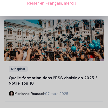
Marianne Roussel
•
21 janvier 2025
Rester en Français, merci !
S'inspirer
Quelle formation dans l'ESS choisir en 2025 ?
Notre Top 10
Marianne Roussel
•
07 mars 2025