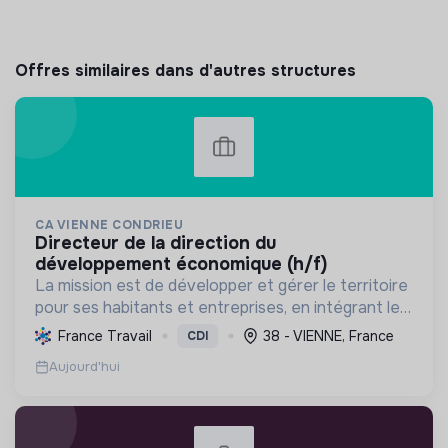
Offres similaires dans d'autres structures
CA VIENNE CONDRIEU
directeur de la direction du
développement économique (h/f)
La mission est de développer et gérer le territoire
pour ses habitants et entreprises, en intégrant le
développement économique, l'environnement et
France Travail
38 - VIENNE, France
CDI
l'action sociale, avec un fort engagement pour la
Aujourd'hui
tr...