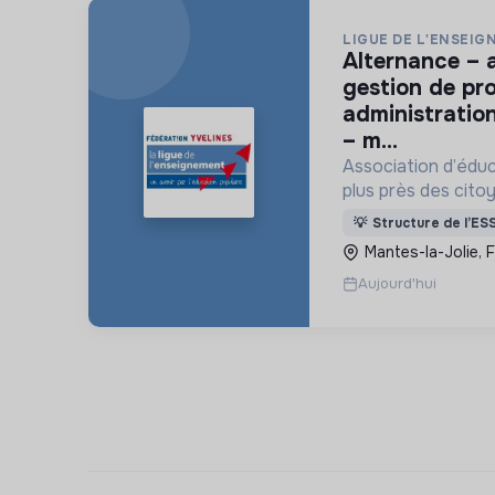
LIGUE DE L'ENSEIG
alternance – assistant(e) en
gestion de pro
administration
– m...
Association d’éduc
plus près des cito
locaux pour promouv
💡
Structure de l’ES
pour l’éducation e
Mantes-la-Jolie, 
vivre la Laïcité.
Aujourd'hui