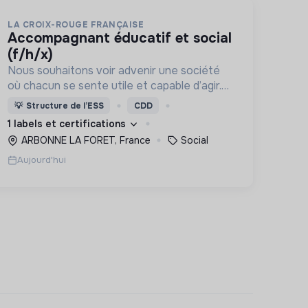
LA CROIX-ROUGE FRANÇAISE
accompagnant éducatif et social
(f/h/x)
Nous souhaitons voir advenir une société
où chacun se sente utile et capable d’agir.
Pour cela, nous proposons des moyens et
💡
Structure de l’ESS
CDD
des lieux d’engagement innovants et
1 labels et certifications
adaptés à tous.
ARBONNE LA FORET, France
Social
Aujourd'hui