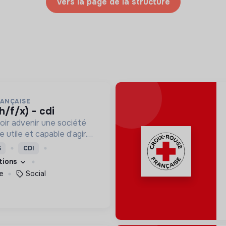
Vers la page de la structure
RANÇAISE
h/f/x) - cdi
oir advenir une société
utile et capable d’agir.
roposons des moyens et
S
CDI
ement innovants et
ations
e
Social