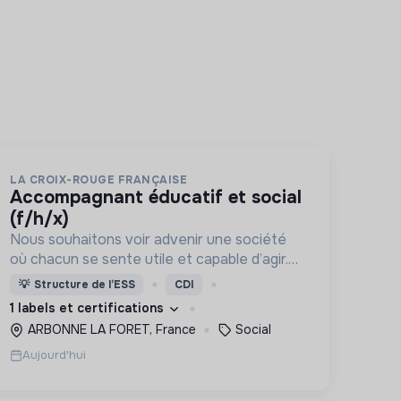
LA CROIX-ROUGE FRANÇAISE
accompagnant éducatif et social
(f/h/x)
Nous souhaitons voir advenir une société
où chacun se sente utile et capable d’agir.
Pour cela, nous proposons des moyens et
💡
Structure de l’ESS
CDI
des lieux d’engagement innovants et
1 labels et certifications
adaptés à tous.
ARBONNE LA FORET, France
Social
Aujourd'hui