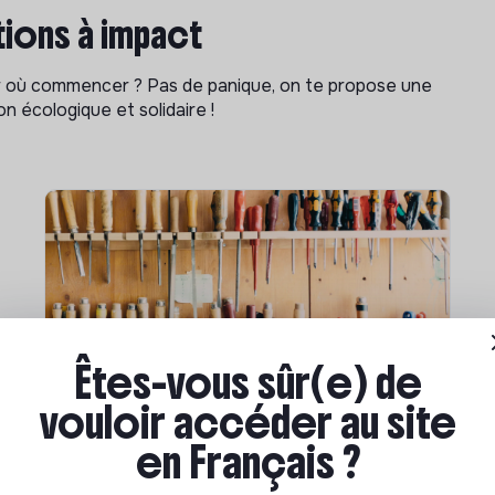
ions à impact
ar où commencer ? Pas de panique, on te propose une
n écologique et solidaire !
Êtes-vous sûr(e) de
vouloir accéder au site
Compétences & formations
en Français ?
Comment se former à la
transition écologique ?