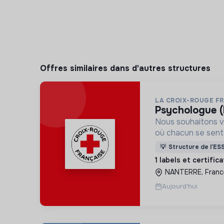
Offres similaires dans d'autres structures
LA CROIX-ROUGE F
psychologue (
Nous souhaitons v
où chacun se sente 
Pour cela, nous p
💡
Structure de l’ES
des lieux d’engag
1 labels et certific
adaptés à tous.
NANTERRE, Franc
Aujourd'hui