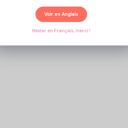
Voir en Anglais
Marianne Roussel
•
09 janvier 2024
Rester en Français, merci !