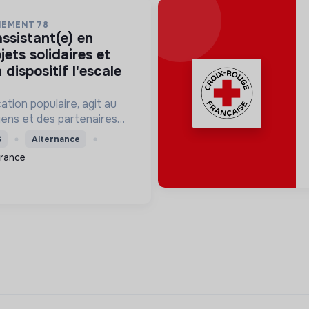
NEMENT 78
jets solidaires et
 dispositif l'escale
ation populaire, agit au
yens et des partenaires
oir le lien social, agir
S
Alternance
t la citoyenneté et faire
France