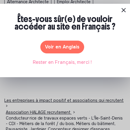
Alternance Architecte
Emploi Architecte
Emploi Alimentation Durable
Emploi Culture
Êtes-vous sûr(e) de vouloir
accéder au site en Français ?
Emploi Developpement Durable
Emploi Economie Circulaire
Emploi Environnement
Voir en Anglais
Emploi Humanitaire
Emploi RSE
Emploi Social
Rester en Français, merci !
Les entreprises à impact positif et associations qui recrutent
>
Association HALAGE recrutement
>
Conducteur·rice de travaux espaces verts - L'Île-Saint-Denis
- CDI - Métiers de la forêt / du bois, Métiers du bâtiment,
Paysagiste, Jardinier, Concepteur designer d'espaces