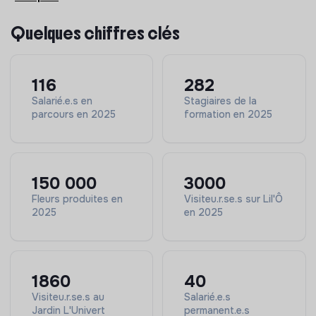
en cas d’absence
Assurer les relations opérationnelles avec les clients
Quelques chiffres clés
et partenaires
Organisation, sécurité et logistique
116
282
Superviser les besoins matériels, équipements et
logistique
Salarié.e.s en
Stagiaires de la
parcours en 2025
formation en 2025
Veiller à l’entretien du matériel et des véhicules
Garantir l’application des règles de sécurité
Insertion et accompagnement
Travailler en lien étroit avec le pôle
150 000
3000
accompagnement
Fleurs produites en
Visiteu.r.se.s sur Lil'Ô
Contribuer à la qualité des parcours des salarié·e·s en
2025
en 2025
insertion
Partenariats
Participer aux réunions techniques et de pilotage
1860
40
Contribuer au développement des partenariats et
projets de territoire
Visiteu.r.se.s au
Salarié.e.s
Jardin L'Univert
permanent.e.s
Représenter les équipes et valoriser les actions sur