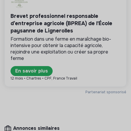
💡
Structure de l’ESS
Brevet professionnel responsable
Cette structure repose sur un principe de
solidarité et d’utilité sociale : son mode de
d’entreprise agricole (BPREA) de l'École
gestion est démocratique et participatif, et sa
paysanne de Lignerolles
lucrativité est limitée. Il s’agit d’une association,
coopérative, fondation, mutuelle ou entreprise
Formation dans une ferme en maraîchage bio-
ESUS.
intensive pour obtenir la capacité agricole,
rejoindre une exploitation ou créer sa propre
ferme
En savoir plus
Plus d'informations
12 mois • Chartres • CPF, France Travail
Site internet
Association
Entre 15 et 50 salariés
Écologie
Partenariat sponsorisé
Mesure d'impact
Annonces similaires