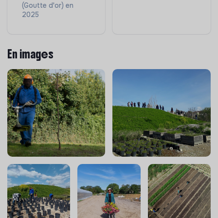
(Goutte d'or) en
le terrain
2025
En images