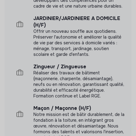
développant des compétences pour un
Formation et développement professionnel
cadre de vie et une nature urbaine durables.
JARDINIER/JARDINIERE A DOMICILE
Partage de la valeur
(H/F)
Politiques d’écart de salaire
Offrir un nouveau souffle aux quotidiens.
Préserver l'autonomie et améliorer la qualité
Politiques de rémunération minimale
de vie par des services à domicile variés :
Transparence financière
ménage, transport, jardinage, soutien
scolaire et garde d'enfants.
Diversité et inclusion
Zingueur / Zingueuse
Accessibilité des locaux
Réaliser des travaux de bâtiment
(maçonnerie, charpente, désamiantage),
Mesures de soutien pour les travailleurs
neufs ou en rénovation, garantissant qualité,
handicapés
durabilité et efficacité énergétique.
Formation continue et Label RGE.
Principes de gouvernance
Maçon / Maçonne (H/F)
Conseil d'administration diversifié
Notre mission est de bâtir durablement, de la
fondation à la toiture, en intégrant gros
Culture de feedback ouvert
œuvre, rénovation et désamiantage. Nous
Flexibilité et adaptation organisationnelle
formons des talents et valorisons l'insertion,