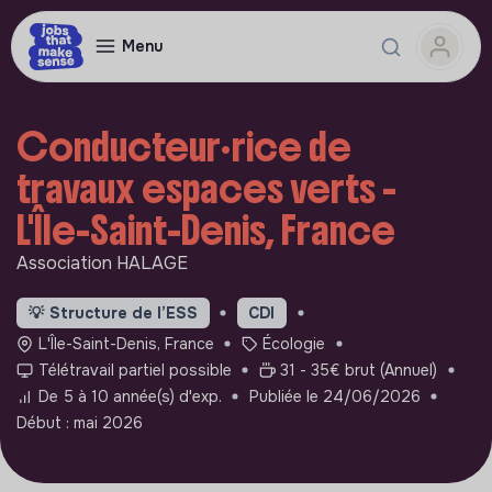
Menu
Conducteur·rice de
travaux espaces verts -
L'Île-Saint-Denis, France
Association HALAGE
💡
Structure de l’ESS
CDI
L'Île-Saint-Denis, France
Écologie
Télétravail partiel possible
31 - 35€ brut (Annuel)
De 5 à 10 année(s) d'exp.
Publiée le 24/06/2026
Début : mai 2026