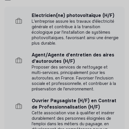
Association HALAGE n'a pas encore transmis de
mesure d'impact
Electricien(ne) photovoltaïque (H/F)
L'entreprise assure les travaux d'électricité
générale et contribue à la transition
écologique par l'installation de systèmes
photovoltaïques, favorisant ainsi une énergie
Labels et certifications
plus durable.
Cette structure n'a pas souhaité nous
Agent/Agente d'entretien des aires
communiquer les labels ou certifications qu'elle a
d'autoroutes (H/F)
pu obtenir.
Proposer des services de nettoyage et
multi-services, principalement pour les
autoroutes, en France. Favoriser l'inclusion
sociale et professionnelle, et contribuer à la
préservation de l'environnement.
Pratiques et politiques internes
Ouvrier Paysagiste (H/F) en Contrat
de Professionnalisation (H/F)
Avantages sociaux
Cette association vise à qualifier et insérer
Comité social et économique (CSE)
durablement des personnes éloignées de
l'emploi dans les métiers du paysage, en
Congés pour deuil personnalisés