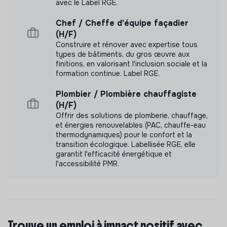
Gestion collaborative de projets
avec le Label RGE.
Gouvernance partagée
Chef / Cheffe d'équipe façadier
Systèmes de rémunération transparents et
(H/F)
équitables
Construire et rénover avec expertise tous
Transparence financière
types de bâtiments, du gros œuvre aux
finitions, en valorisant l'inclusion sociale et la
formation continue. Label RGE.
Plombier / Plombière chauffagiste
(H/F)
Documents
Offrir des solutions de plomberie, chauffage,
et énergies renouvelables (PAC, chauffe-eau
N'a pas encore communiqué de documents de
thermodynamiques) pour le confort et la
transparence
transition écologique. Labellisée RGE, elle
garantit l'efficacité énergétique et
l'accessibilité PMR.
Trouve un emploi à impact positif avec