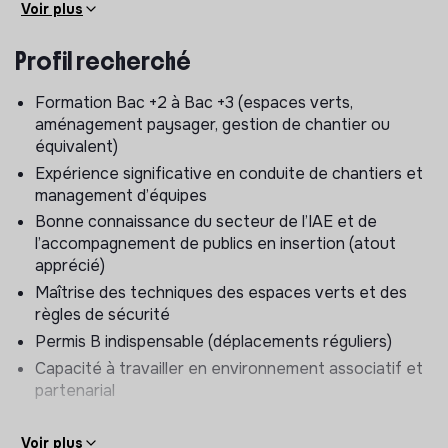
Voir plus
territoires.
Missions principales
Profil recherché
Encadrement et coordination
Formation Bac +2 à Bac +3 (espaces verts,
Encadrer et accompagner les encadrant·e·s
aménagement paysager, gestion de chantier ou
techniques
équivalent)
Organiser et animer les réunions de chantier
Expérience significative en conduite de chantiers et
Participer au recrutement, à l’intégration et à
management d’équipes
l’évaluation des équipes
Bonne connaissance du secteur de l’IAE et de
Contribuer au développement des compétences et
l’accompagnement de publics en insertion (atout
des pratiques professionnelles
apprécié)
Pilotage des chantiers
Maîtrise des techniques des espaces verts et des
règles de sécurité
Planifier et suivre l’ensemble des chantiers du pôle
Permis B indispensable (déplacements réguliers)
Garantir la qualité, les délais et la sécurité des
réalisations
Capacité à travailler en environnement associatif et
partenarial
Apporter un appui technique et organisationnel aux
équipes
Assurer le remplacement d’un encadrant.e technique
Voir plus