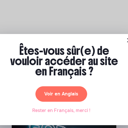
Êtes-vous sûr(e) de
vouloir accéder au site
en Français ?
on professionnelle
isages de changer de profession pour trouver plus de sens
rces pour t'aider à réflechir à un projet de reconversion
Voir en Anglais
Rester en Français, merci !