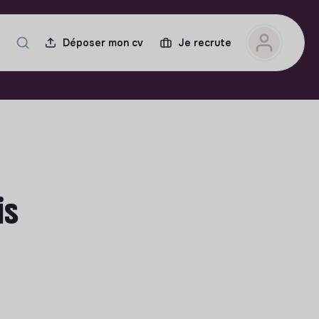
Déposer mon cv
Je recrute
is