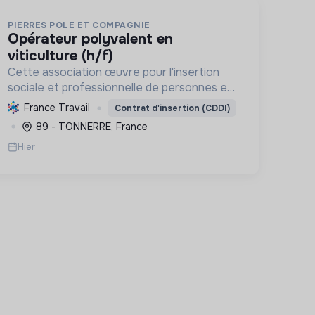
PIERRES POLE ET COMPAGNIE
opérateur polyvalent en
viticulture (h/f)
Cette association œuvre pour l'insertion
sociale et professionnelle de personnes en
difficulté, en proposant divers services
France Travail
Contrat d'insertion (CDDI)
(viticulture, espaces verts, encombrants,
89 - TONNERRE, France
sous-traitance, nettoyage) contri...
Hier