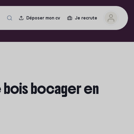
Déposer mon cv
Je recrute
re bois bocager en