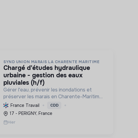
SYND UNION MARAIS LA CHARENTE MARITIME
chargé d'études hydraulique
urbaine - gestion des eaux
pluviales (h/f)
Gérer l'eau, prévenir les inondations et
préserver les marais en Charente-Maritime.
L'entreprise protège la biodiversité et
France Travail
CDD
facilite la transition écologique par une
17 - PERIGNY, France
gestion durable des milieux humide...
Hier