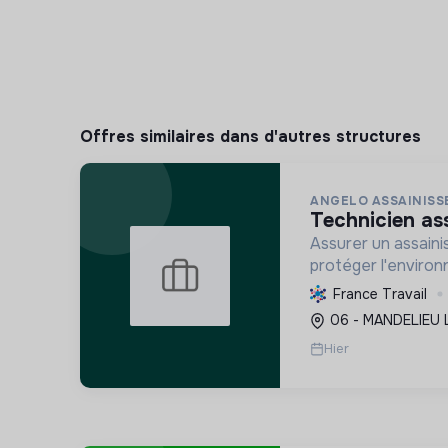
Offres similaires dans d'autres structures
ANGELO ASSAINIS
technicien as
Assurer un assain
protéger l'environ
et la pérennité de
France Travail
prévenant les nuis
06 - MANDELIEU 
la conformité régl
Hier