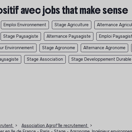
ositif avec jobs that make sense
Emploi Environnement
Stage Agriculture
Alternance Agricu
Stage Paysagiste
Alternance Paysagiste
Emploi Paysagis
eur Environnement
Stage Agronome
Alternance Agronome
Paysagiste
Stage Association
Stage Developpement Durable
ecrutent
>
Association Agrof'île recrutement
>
er en Ile de France - Paris - Stage - Agronome, Ingénieur environnem