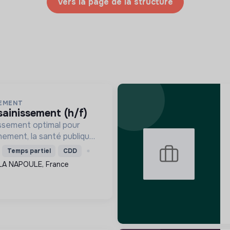
Vers la page de la structure
SEMENT
sainissement (h/f)
issement optimal pour
nement, la santé publique
s infrastructures, tout en
Temps partiel
CDD
ances et en garantissant
LA NAPOULE, France
ementaire.