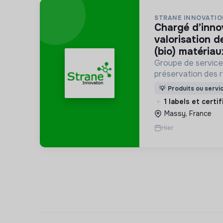
STRANE INNOVATIO
chargé d’innovation et
valorisation d
(bio) matériau
Groupe de services 
préservation des r
prévention des ino
💡
Produits ou servi
durable et les éco
1 labels et certi
sciences cognitiv
Massy, France
Hier