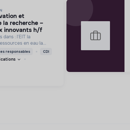
N
e la recherche –
x innovants h/f
dans : l’EIT la
essources en eau la
ndations l’agriculture
ces responsables
CDI
systèmes terrestres les
fications
es