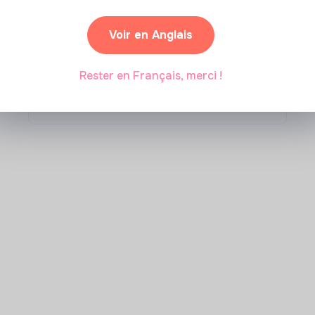
Comment se former à la
Voir en Anglais
transition écologique ?
Rester en Français, merci !
Marianne Roussel
•
09 janvier 2024