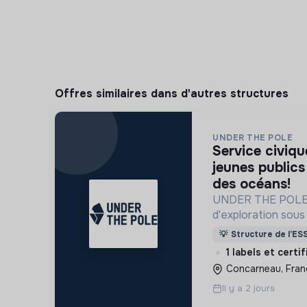
Offres similaires dans d'autres structures
UNDER THE POLE
service civique - sensibiliser les
jeunes publics
des océans!
UNDER THE POLE 
d'exploration sous 
recherche scientif
💡
Structure de l’ES
sensibilisation au 
1 labels et certi
connaissance et p
Concarneau, Fran
Il y a 2 jours