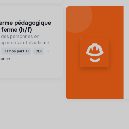
a ferme (h/f)
on des personnes en
cap mental et d'autisme
ment adapté, l'accès à
Temps partiel
CDI
jets innovants, favorisant
rance
 et leur place ...