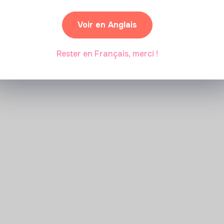
Comment se former à la
Voir en Anglais
transition écologique ?
Rester en Français, merci !
Marianne Roussel
•
09 janvier 2024