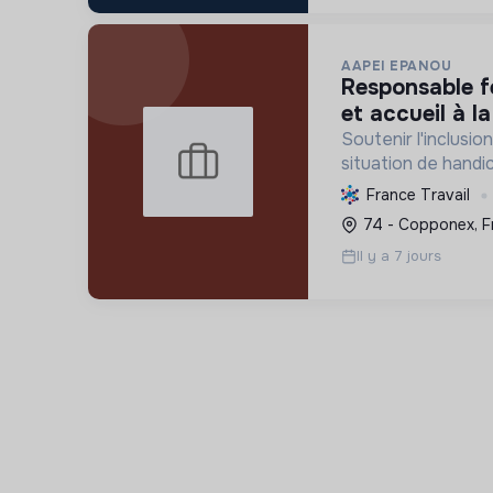
AAPEI EPANOU
responsable ferme pédagogique
et accueil à l
Soutenir l'inclusi
situation de handi
par un accompagne
France Travail
l'emploi et des pro
74 - Copponex, F
leur épanouissement
Il y a 7 jours