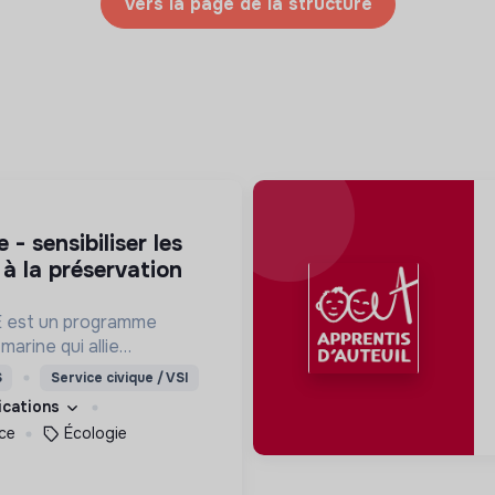
Vers la page de la structure
 à la préservation
est un programme
marine qui allie
ique, innovation et
S
Service civique / VSI
service d'une meilleure
fications
réservation des océans.
ce
Écologie