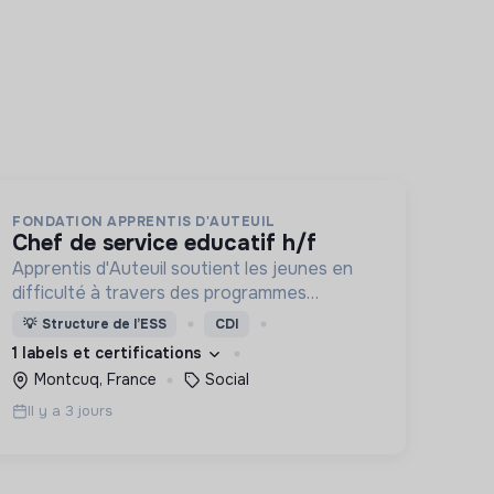
FONDATION APPRENTIS D'AUTEUIL
chef de service educatif h/f
Apprentis d'Auteuil soutient les jeunes en
difficulté à travers des programmes
d’accueil, d’éducation, de formation et
💡
Structure de l’ESS
CDI
d’insertion pour leur permettre de devenir
1 labels et certifications
des hommes et des femmes debout.
Montcuq, France
Social
Il y a 3 jours