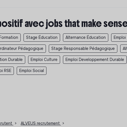
positif avec jobs that make sens
Formation
Stage Éducation
Alternance Éducation
Emploi
rdinateur Pédagogique
Stage Responsable Pédagogique
Al
tion Durable
Emploi Culture
Emploi Developpement Durable
oi RSE
Emploi Social
ecrutent
>
ALVEUS recrutement
>