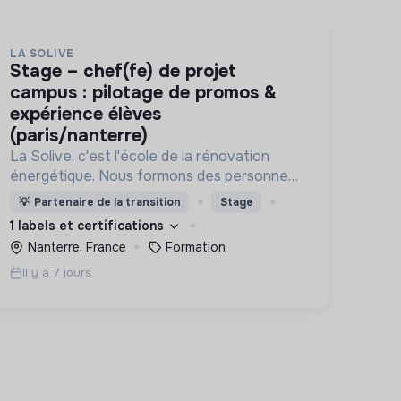
LA SOLIVE
stage – chef(fe) de projet
campus : pilotage de promos &
expérience élèves
(paris/nanterre)
La Solive, c'est l'école de la rénovation
énergétique. Nous formons des personnes
en reconversion aux métiers de la
💡
Partenaire de la transition
Stage
rénovation énergétique : chefs de projet,
1 labels et certifications
installateurs de pompe à chaleur, etc.
Nanterre, France
Formation
Il y a 7 jours