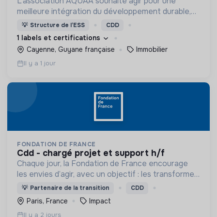
L’association AQUAA souhaite agir pour une
meilleure intégration du développement durable,
et d’une réduction des impacts environnementaux,
💡
Structure de l’ESS
CDD
dans l’acte de construire et d’aménager en
1 labels et certifications
Guyane.
Cayenne, Guyane française
Immobilier
Il y a 1 jour
FONDATION DE FRANCE
cdd - chargé projet et support h/f
Chaque jour, la Fondation de France encourage
les envies d’agir, avec un objectif : les transformer
en actions utiles et efficaces pour construire une
💡
Partenaire de la transition
CDD
société plus digne et plus juste.
Paris, France
Impact
Il y a 2 jours