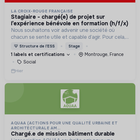
LA CROIX-ROUGE FRANÇAISE
stagiaire - chargé(e) de projet sur
l’expérience bénévole en formation (h/f/x)
Nous souhaitons voir advenir une société où
chacun se sente utile et capable d’agir. Pour cela,
nous proposons des moyens et des lieux
💡
Structure de l’ESS
Stage
d’engagement innovants et adaptés à tous.
1 labels et certifications
Montrouge, France
Social
Hier
AQUAA (ACTIONS POUR UNE QUALITÉ URBAINE ET
ARCHITECTURALE AM...
chargé.e de mission bâtiment durable