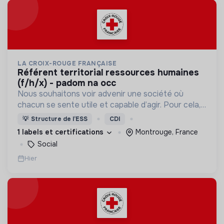
LA CROIX-ROUGE FRANÇAISE
référent territorial ressources humaines
(f/h/x) - padom na occ
Nous souhaitons voir advenir une société où
chacun se sente utile et capable d’agir. Pour cela,
nous proposons des moyens et des lieux
💡
Structure de l’ESS
CDI
d’engagement innovants et adaptés à tous.
1 labels et certifications
Montrouge, France
Social
Hier