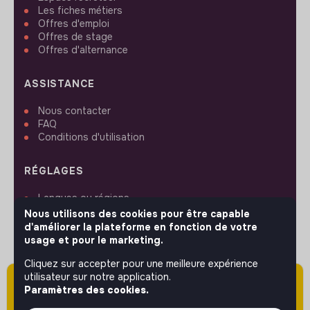
Les fiches métiers
Offres d'emploi
Offres de stage
Offres d'alternance
ASSISTANCE
Nous contacter
FAQ
Conditions d'utilisation
RÉGLAGES
Langues ou régions
Plan du site
Nous utilisons des cookies pour être capable
Paramètres des cookies
d'améliorer la plateforme en fonction de votre
usage et pour le marketing.
Cliquez sur accepter pour une meilleure expérience
utilisateur sur notre application.
Attention cette annonce a été publiée il y a
Paramètres des cookies.
plus de 60 jours (le 16/03/2026) et est sans
SUIVEZ-NOUS