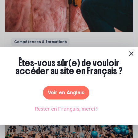
Compétences & formations
Top 8 des formations en rénovation
énergétique des bâtiments
Êtes-vous sûr(e) de vouloir
accéder au site en Français ?
Marianne Roussel
•
21 janvier 2025
Voir en Anglais
Rester en Français, merci !