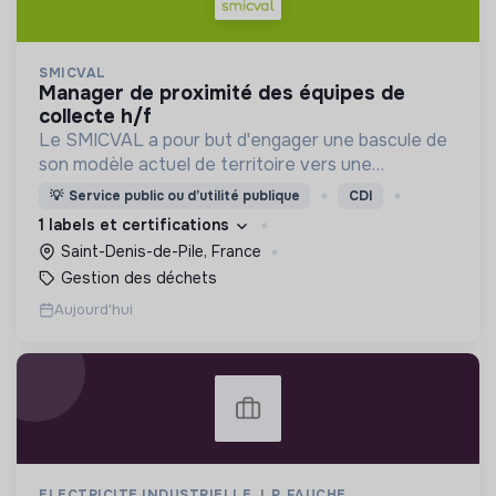
SMICVAL
manager de proximité des équipes de
collecte h/f
Le SMICVAL a pour but d'engager une bascule de
son modèle actuel de territoire vers une
dynamique positive Zero Waste.
💡
Service public ou d’utilité publique
CDI
1 labels et certifications
Saint-Denis-de-Pile, France
Gestion des déchets
Aujourd'hui
ELECTRICITE INDUSTRIELLE J. P. FAUCHE