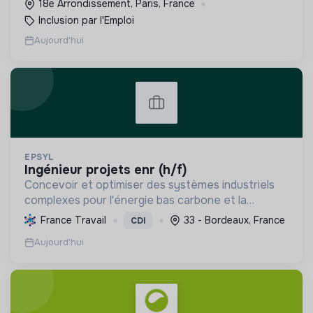
18e Arrondissement, Paris, France
Inclusion par l'Emploi
Aujourd'hui
EPSYL
ingénieur projets enr (h/f)
Concevoir et optimiser des systèmes industriels
complexes pour l'énergie bas carbone et la
mobilité durable, en s'appuyant sur l'innovation et
France Travail
33 - Bordeaux, France
CDI
une démarche RSE.
Aujourd'hui