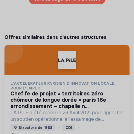
Offres similaires dans d'autres structures
L'ACCÉLÉRATEUR PARISIEN D'INNOVATION LOCALE
POUR L'EMPLOI
chef.fe de projet « territoires zéro
chômeur de longue durée » paris 18e
arrondissement – chapelle n...
LA PILE a été créée le 23 Avril 2021 pour apporter
un soutien opérationnel à l'essaimage de
l’expérimentation "Territoires Zéro Chômeur de
💡
Structure de l’ESS
CDI
Longue Durée" à Paris