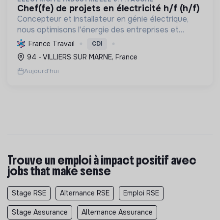
chef(fe) de projets en électricité h/f (h/f)
Concepteur et installateur en génie électrique,
nous optimisons l'énergie des entreprises et
collectivités. Engagés dans la transition
France Travail
CDI
écologique avec le Label RGE, nous offrons des
94 - VILLIERS SUR MARNE, France
solutions innovant...
Aujourd'hui
Trouve un emploi à impact positif avec
jobs that make sense
Stage RSE
Alternance RSE
Emploi RSE
Stage Assurance
Alternance Assurance