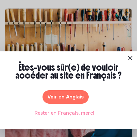
Êtes-vous sûr(e) de vouloir
Compétences & formations
accéder au site en Français ?
Comment se former à la transition écologique
?
Voir en Anglais
Marianne Roussel
•
09 janvier 2024
Rester en Français, merci !