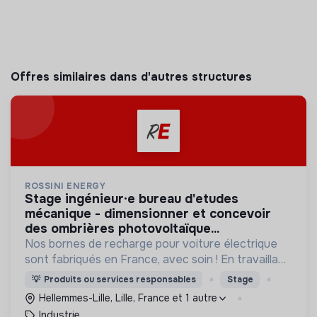
Offres similaires dans d'autres structures
ROSSINI ENERGY
stage ingénieur·e bureau d'etudes
mécanique - dimensionner et concevoir
des ombrières photovoltaïque...
Nos bornes de recharge pour voiture électrique
sont fabriqués en France, avec soin ! En travaillant
avec des ESAT, en choisissant du bois plutôt que
💡
Produits ou services responsables
Stage
du plastique, nous cherchons la cohérence.
Hellemmes-Lille, Lille, France et 1 autre
Industrie