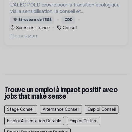
L’ALEC POLD œuvre pour la transition écologique
via la sensibilisation, le conseil et
l'accompagnement en matière de maîtrise de
💡
Structure de l’ESS
CDD
l’énergie, d’éco-rénovation et d'adaptation aux
Suresnes, France
Conseil
changements climatiques
Il y a 6 jours
Trouve un emploi à impact positif avec
jobs that make sense
Stage Conseil
Alternance Conseil
Emploi Conseil
Emploi Alimentation Durable
Emploi Culture