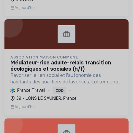
Aujourd'hui
ASSOCIATION MAISON COMMUNE
médiateur-rice adulte-relais transition
écologiques et sociales (h/f)
Favoriser le lien social et l'autonomie des
habitants des quartiers défavorisés. Lutter contre
la précarité en offrant services et activités pour
France Travail
CDD
tous, de l'enfance aux seniors, avec un accent sur
39 - LONS LE SAUNIER, France
la ...
Aujourd'hui