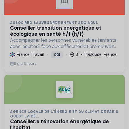
ASSOC REG SAUVEGARDE ENFANT ADO ADUL
conseiller transition énergétique et
écologique en santé h/f (h/f)
Accompagner les personnes vulnérables (enfants,
ados, adultes) face aux difficultés et promouvoir
des pratiques écologiques durables dans ses
France Travail
31 - Toulouse, France
CDI
structures.
Il y a 5 jours
AGENCE LOCALE DE L'ÉNERGIE ET DU CLIMAT DE PARIS
OUEST LA DÉ...
conseiller.e rénovation énergétique de
l'habitat