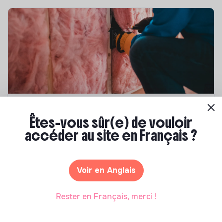
Compétences & formations
Êtes-vous sûr(e) de vouloir
Top 8 des formations en rénovation
accéder au site en Français ?
énergétique des bâtiments
Marianne Roussel
•
21 janvier 2025
Voir en Anglais
Rester en Français, merci !