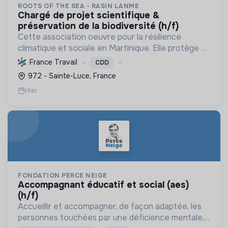
ROOTS OF THE SEA - RASIN LANME
chargé de projet scientifique &
préservation de la biodiversité (h/f)
Cette association oeuvre pour la résilience
climatique et sociale en Martinique. Elle protège et
restaure les écosystèmes marins et côtiers,
France Travail
CDD
sensibilise le public et mobilise les citoyens pour un
972 - Sainte-Luce, France
aven...
Hier
FONDATION PERCE NEIGE
accompagnant éducatif et social (aes)
(h/f)
Accueillir et accompagner, de façon adaptée, les
personnes touchées par une déficience mentale,