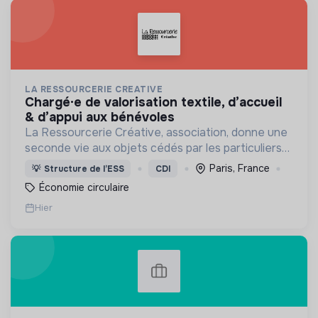
LA RESSOURCERIE CREATIVE
chargé·e de valorisation textile, d’accueil
& d’appui aux bénévoles
La Ressourcerie Créative, association, donne une
seconde vie aux objets cédés par les particuliers
et collectés en entreprise. Elle participe ainsi à un
Paris, France
💡
Structure de l’ESS
CDI
autre mode de consommation plus respectueux.
Économie circulaire
Hier