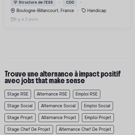
un handicap physique ou psychique
💡
Structure de l’ESS
CDD
Boulogne-Billancourt, France
Handicap
Il y a 2 jours
Trouve une alternance à impact positif
avec jobs that make sense
Stage RSE
Alternance RSE
Emploi RSE
Stage Social
Alternance Social
Emploi Social
Stage Projet
Alternance Projet
Emploi Projet
Stage Chef De Projet
Alternance Chef De Projet