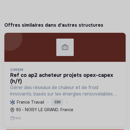
Offres similaires dans d'autres structures
CIMEM
ref co ap2 acheteur projets opex-capex
(h/f)
Gérer des réseaux de chaleur et de froid
innovants, basés sur les énergies renouvelables et
la récupération, pour décarboner l'énergie,
France Travail
CDI
améliorer l'efficacité et réduire les coûts,
93 - NOISY LE GRAND, France
contribuant ainsi à...
Hier