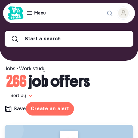
Menu
Start a search
Jobs ⋅ Work study
266
job offers
Sort by
Save
Create an alert