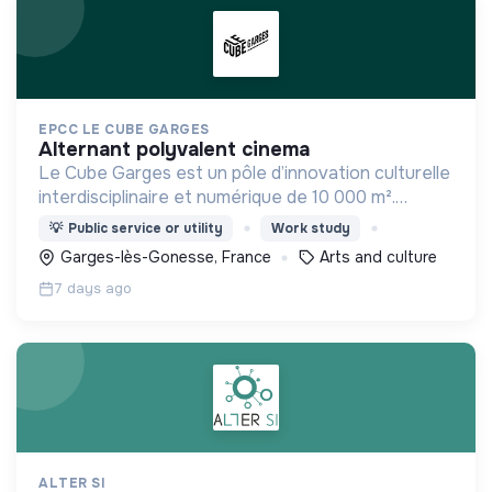
EPCC LE CUBE GARGES
alternant polyvalent cinema
Le Cube Garges est un pôle d’innovation culturelle
interdisciplinaire et numérique de 10 000 m².
Moteur du renouveau créatif, il allie découverte,
💡
Public service or utility
Work study
pratique, formation et participation.
Garges-lès-Gonesse, France
Arts and culture
7 days ago
ALTER SI