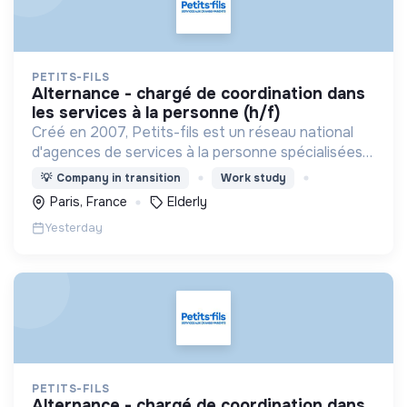
PETITS-FILS
alternance - chargé de coordination dans
les services à la personne (h/f)
Créé en 2007, Petits-fils est un réseau national
d'agences de services à la personne spécialisées
dans l'aide à domicile pour les personnes âgées.
💡
Company in transition
Work study
Paris, France
Elderly
Yesterday
PETITS-FILS
alternance - chargé de coordination dans