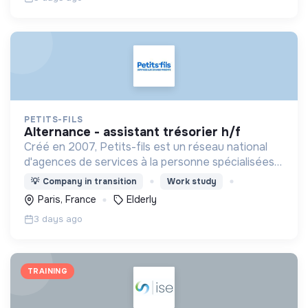
PETITS-FILS
alternance - assistant trésorier h/f
Créé en 2007, Petits-fils est un réseau national
d'agences de services à la personne spécialisées
dans l'aide à domicile pour les personnes âgées.
💡
Company in transition
Work study
Paris, France
Elderly
3 days ago
TRAINING