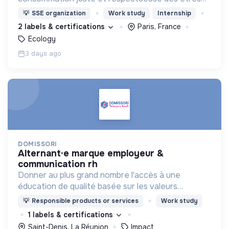
vivants et de la planète
💡
SSE organization
Work study
Internship
2 labels & certifications
Paris, France
Ecology
3 days ago
DOMISSORI
alternant·e marque employeur &
communication rh
Donner au plus grand nombre l'accès à une
éducation de qualité basée sur les valeurs
Montessori et au moindre coût !
💡
Responsible products or services
Work study
1 labels & certifications
Saint-Denis, La Réunion
Impact