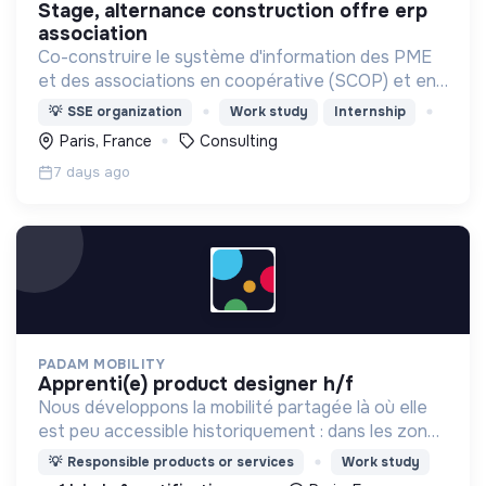
stage, alternance construction offre erp
association
Co-construire le système d'information des PME
et des associations en coopérative (SCOP) et en
gouvernance partagée (Holacratie).
💡
SSE organization
Work study
Internship
Paris, France
Consulting
7 days ago
PADAM MOBILITY
apprenti(e) product designer h/f
Nous développons la mobilité partagée là où elle
est peu accessible historiquement : dans les zones
périurbaines et rurales, en heures creuses, pour
💡
Responsible products or services
Work study
les personnes à mobilité réduite.