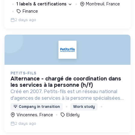
1 labels & certifications
Montreuil, France
Finance
2 days ago
PETITS-FILS
alternance - chargé de coordination dans
les services à la personne (h/f)
Créé en 2007, Petits-fils est un réseau national
d'agences de services à la personne spécialisées
dans l'aide à domicile pour les personnes âgées.
💡
Company in transition
Work study
Vincennes, France
Elderly
2 days ago