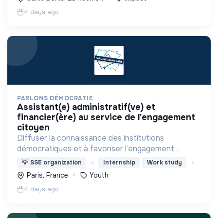
4 days ago
PARLONS DÉMOCRATIE
assistant(e) administratif(ve) et
financier(ère) au service de l'engagement
citoyen
Diffuser la connaissance des institutions
démocratiques et à favoriser l’engagement
civique des jeunes
💡
SSE organization
Internship
Work study
Paris, France
Youth
4 days ago