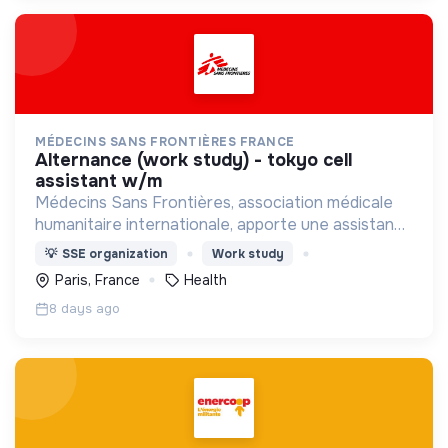
MÉDECINS SANS FRONTIÈRES FRANCE
alternance (work study) - tokyo cell
assistant w/m
Médecins Sans Frontières, association médicale
humanitaire internationale, apporte une assistance
médicale à des populations dont la vie est
💡
SSE organization
Work study
menacée.
Paris, France
Health
8 days ago