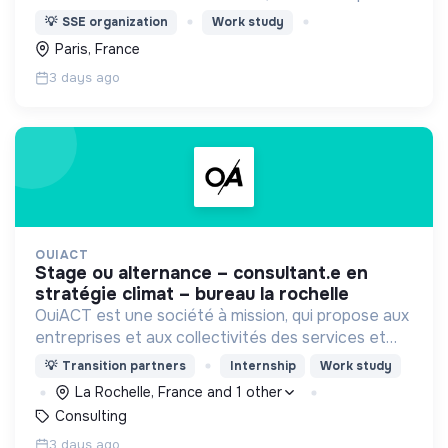
les personnes malades, la prévention & promotion
💡
SSE organization
Work study
du dépistage et l'étude & observatoire.
Paris, France
3 days ago
OUIACT
stage ou alternance – consultant.e en
stratégie climat – bureau la rochelle
OuiACT est une société à mission, qui propose aux
entreprises et aux collectivités des services et
des outils de réflexion de haut niveau pour
💡
Transition partners
Internship
Work study
orienter l’action vers un monde bas-carbone.
La Rochelle, France and 1 other
Consulting
3 days ago