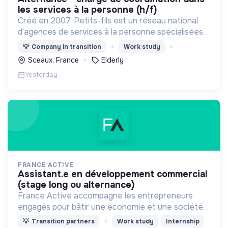
les services à la personne (h/f)
Créé en 2007, Petits-fils est un réseau national
d'agences de services à la personne spécialisées
dans l'aide à domicile pour les personnes âgées.
💡
Company in transition
Work study
Sceaux, France
Elderly
Yesterday
FRANCE ACTIVE
assistant.e en développement commercial
(stage long ou alternance)
France Active accompagne les entrepreneurs
engagés pour bâtir une économie et une société
plus inclusive et plus durable.
💡
Transition partners
Work study
Internship