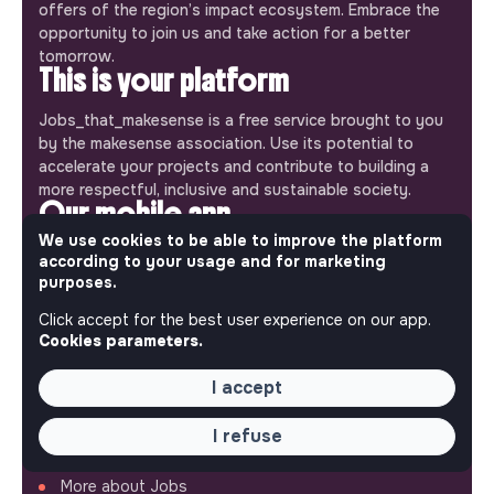
offers of the region’s impact ecosystem. Embrace the
opportunity to join us and take action for a better
tomorrow.
This is your platform
Jobs_that_makesense is a free service brought to you
by the makesense association. Use its potential to
accelerate your projects and contribute to building a
more respectful, inclusive and sustainable society.
Our mobile app
We use cookies to be able to improve the platform
Get jobs that make sense on your phone so you never
according to your usage and for marketing
miss an opportunity.
purposes.
Click accept for the best user experience on our app.
iPhone
Android
Cookies parameters.
I accept
I refuse
ABOUT
More about Jobs