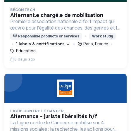
BECOMTECH
alternant.e chargé.e de mobilisation
Première association nationale à fort impact qui
œuvre pour l’égalité des chances, des genres et la
mixité du numérique en initiant les filles et les
💡
Responsible products or services
Work study
femmes de 14 à 25 ans aux métiers du digital.
1 labels & certifications
Paris, France
Education
3 days ago
LIGUE CONTRE LE CANCER
alternance - juriste libéralités h/f
La Ligue contre le Cancer se mobilise sur 4
missions sociales : la recherche, les actions pour