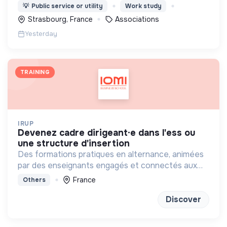
et sociales qui agissent pour la prévention du
💡
Public service or utility
Work study
risque d’exclusion financière.
Strasbourg, France
Associations
Yesterday
TRAINING
IRUP
devenez cadre dirigeant·e dans l'ess ou
une structure d'insertion
Des formations pratiques en alternance, animées
par des enseignants engagés et connectés aux
réalités sociales, basées sur la coopération et
France
Others
l’innovation.
Discover