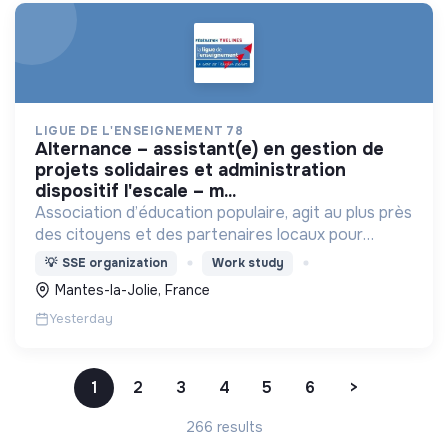
LIGUE DE L'ENSEIGNEMENT 78
alternance – assistant(e) en gestion de
projets solidaires et administration
dispositif l'escale – m...
Association d’éducation populaire, agit au plus près
des citoyens et des partenaires locaux pour
promouvoir le lien social, agir pour l’éducation et la
💡
SSE organization
Work study
citoyenneté et faire vivre la Laïcité.
Mantes-la-Jolie, France
Yesterday
1
2
3
4
5
6
>
266 results