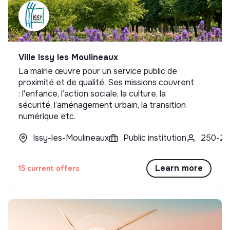
Ville Issy les Moulineaux
La mairie œuvre pour un service public de
proximité et de qualité. Ses missions couvrent
: l'enfance, l’action sociale, la culture, la
sécurité, l’aménagement urbain, la transition
numérique etc.
Issy-les-Moulineaux
Public institution
250-2
Learn more
15 current offers