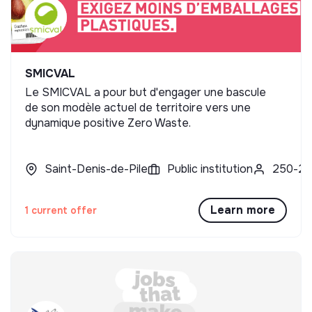
SMICVAL
Le SMICVAL a pour but d'engager une bascule
de son modèle actuel de territoire vers une
dynamique positive Zero Waste.
Saint-Denis-de-Pile
Public institution
250-2
Learn more
1 current offer