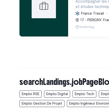
Accompagner les co
et études techniq
durable de l'eau, p
France Travail
préserver les mili
17 - PERIGNY, Fra
changement climat
Yesterday
searchLandings.jobPageBlo
Emploi RSE
Emploi Digital
Emploi Tech
Empl
Emploi Gestion De Projet
Emploi Ingénieur Enviro