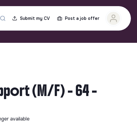
Submit my CV
Post a job offer
ort (M/F) - 64 -
nger available