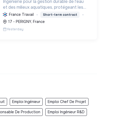
Ingénierie pour la gestion durable de l'eau
et des milieux aquatiques, protégeant les
territoires des inondations et préservant la
France Travail
Short-term contract
biodiversité des marais et zones humides
17 - PERIGNY, France
en Charente-Maritime.
Yesterday
uit
Emploi Ingénieur
Emploi Chef De Projet
onsable De Production
Emploi Ingénieur R&D