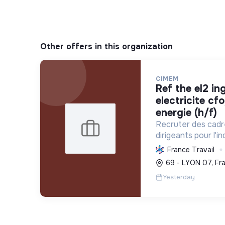
Other offers in this organization
CIMEM
ref the el2 ingenieur etudes
electricite cf
energie (h/f)
Recruter des cadr
dirigeants pour l'i
l'optimisation éne
France Travail
et le développeme
69 - LYON 07, Fr
polluantes via des 
Yesterday