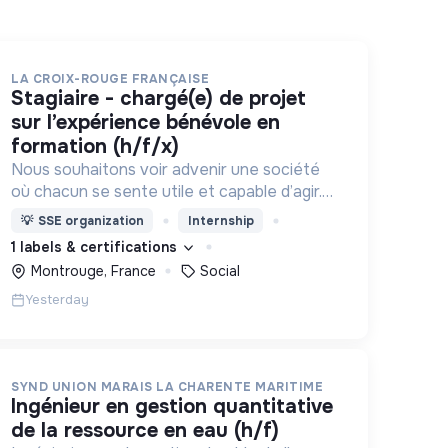
LA CROIX-ROUGE FRANÇAISE
stagiaire - chargé(e) de projet
sur l’expérience bénévole en
formation (h/f/x)
Nous souhaitons voir advenir une société
où chacun se sente utile et capable d’agir.
Pour cela, nous proposons des moyens et
💡
SSE organization
Internship
des lieux d’engagement innovants et
1 labels & certifications
adaptés à tous.
Montrouge, France
Social
Yesterday
SYND UNION MARAIS LA CHARENTE MARITIME
ingénieur en gestion quantitative
de la ressource en eau (h/f)