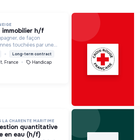
NEIGE
t immobilier h/f
mpagner, de façon
onnes touchées par une
e, un handicap physique
Long-term contract
t, France
Handicap
S LA CHARENTE MARITIME
e en eau (h/f)