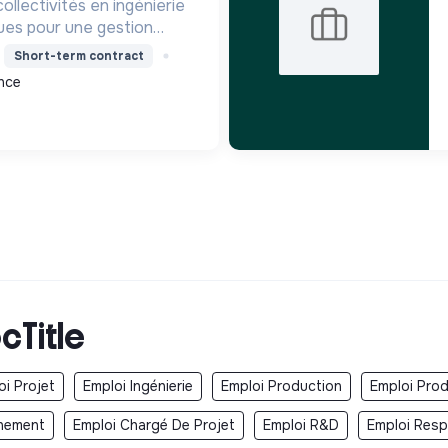
llectivités en ingénierie
ues pour une gestion
révenir les inondations et
Short-term contract
eux aquatiques face au
nce
ique.
cTitle
oi Projet
Emploi Ingénierie
Emploi Production
Emploi Prod
nnement
Emploi Chargé De Projet
Emploi R&D
Emploi Resp