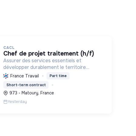
CACL
chef de projet traitement (h/f)
Assurer des services essentiels et
développer durablement le territoire
guyanais, en optimisant la gestion des
France Travail
Part time
ressources et en promouvant la transition
Short-term contract
écologique et sociale.
973 - Matoury, France
Yesterday