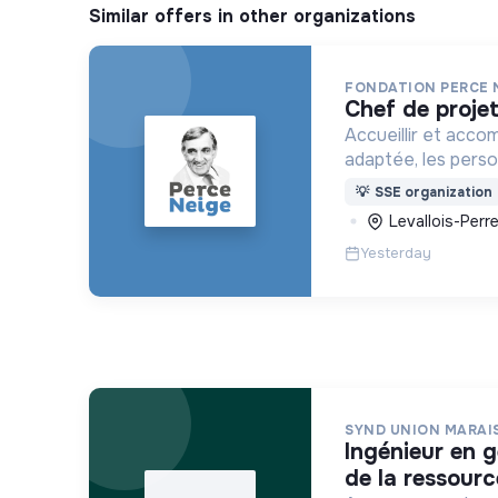
Similar offers in other organizations
FONDATION PERCE 
chef de proje
Accueillir et acco
adaptée, les pers
déficience mental
💡
SSE organization
ou psychique
Levallois-Perre
Yesterday
SYND UNION MARAI
ingénieur en gestion quantitative
de la ressourc