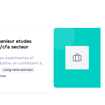
o/cfa secteur
es expérimentés et
ndustrie, en contribuant à
rgétique, la décarbonation
Long-term contract
nt de solutions moins
ance
projets clés.