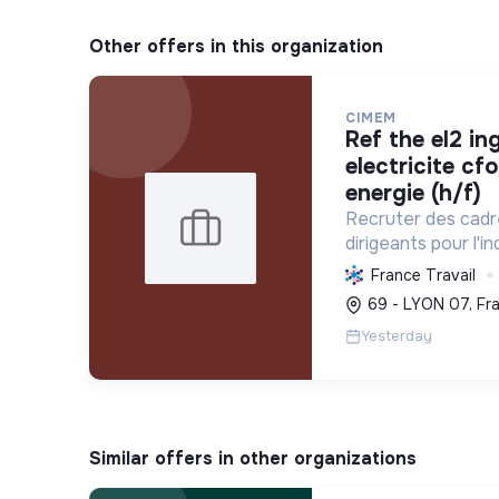
Other offers in this organization
CIMEM
ref the el2 ingenieur etudes
electricite cf
energie (h/f)
Recruter des cadr
dirigeants pour l'i
l'optimisation éne
France Travail
et le développeme
69 - LYON 07, Fr
polluantes via des 
Yesterday
Similar offers in other organizations