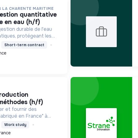
S LA CHARENTE MARITIME
e en eau (h/f)
gestion durable de l'eau
atiques, protégeant les
ondations et préservant la
Short-term contract
arais et zones humides
nce
ime.
 méthodes (h/f)
er et fournir des
"Fabriqué en France" à
, favorisant le stockage
Work study
ilité électrique, avec un
rance
esponsable.