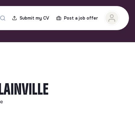
Submit my CV
Post a job offer
LAINVILLE
le