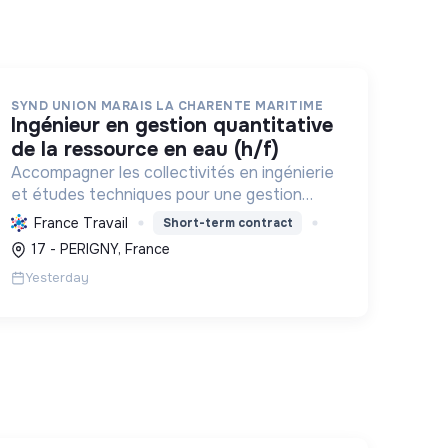
SYND UNION MARAIS LA CHARENTE MARITIME
ingénieur en gestion quantitative
de la ressource en eau (h/f)
Accompagner les collectivités en ingénierie
et études techniques pour une gestion
durable de l'eau, prévenir les inondations et
France Travail
Short-term contract
préserver les milieux aquatiques face au
17 - PERIGNY, France
changement climatique.
Yesterday