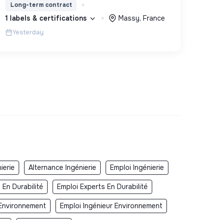
Long-term contract
sciences cognitives
1 labels & certifications
Massy, France
Yesterday
ierie
Alternance Ingénierie
Emploi Ingénierie
 En Durabilité
Emploi Experts En Durabilité
 Environnement
Emploi Ingénieur Environnement