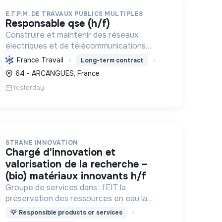
E.T.P.M. DE TRAVAUX PUBLICS MULTIPLES
responsable qse (h/f)
Construire et maintenir des réseaux
électriques et de télécommunications
durables, minimisant l'impact
France Travail
Long-term contract
environnemental, tout en développant les
64 - ARCANGUES, France
compétences de ses équipes.
Yesterday
STRANE INNOVATION
chargé d’innovation et
valorisation de la recherche –
(bio) matériaux innovants h/f
Groupe de services dans : l’EIT la
préservation des ressources en eau la
prévention des inondations l’agriculture
💡
Responsible products or services
durable et les écosystèmes terrestres les