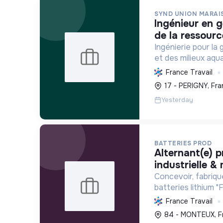
SYND UNION MARAI
ingénieur en gestion quantitative
de la ressourc
Ingénierie pour la 
et des milieux aqu
territoires des in
France Travail
biodiversité des m
17 - PERIGNY, Fra
en Charente-Marit
Yesterday
BATTERIES PROD
alternant(e) production
industrielle &
Concevoir, fabriqu
batteries lithium 
haute performance
France Travail
d'énergie et la mob
84 - MONTEUX, F
engagement éco-r