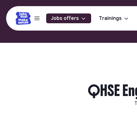
Jobs offers
Trainings
QHSE Eng
T