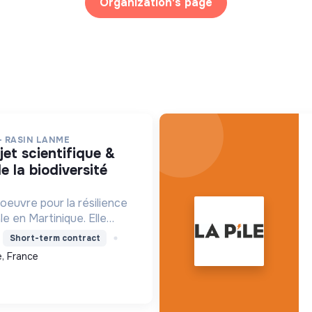
Organization's page
- RASIN LANME
e la biodiversité
oeuvre pour la résilience
le en Martinique. Elle
re les écosystèmes
Short-term contract
ensibilise le public et
, France
ns pour un aven...