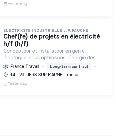
Yesterday
ELECTRICITE INDUSTRIELLE J. P. FAUCHE
chef(fe) de projets en électricité
h/f (h/f)
Concepteur et installateur en génie
électrique, nous optimisons l'énergie des
entreprises et collectivités. Engagés dans
France Travail
Long-term contract
la transition écologique avec le Label RGE,
94 - VILLIERS SUR MARNE, France
nous offrons des solutions innovant...
Yesterday