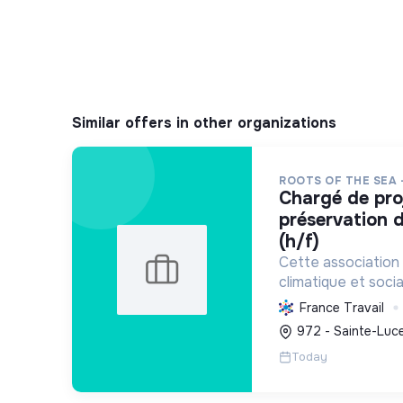
Similar offers in other organizations
ROOTS OF THE SEA 
chargé de projet scientifique &
préservation d
(h/f)
Cette association 
climatique et socia
protège et restau
France Travail
marins et côtiers, s
972 - Sainte-Luce
mobilise les citoye
Today