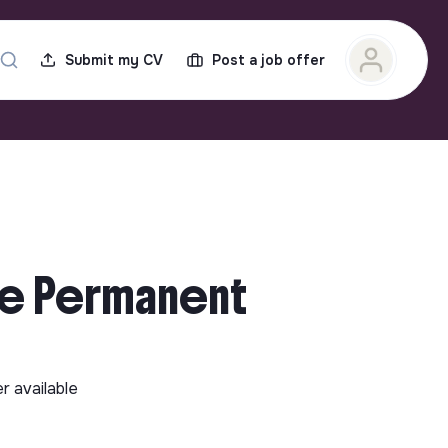
Submit my CV
Post a job offer
ime Permanent
er available