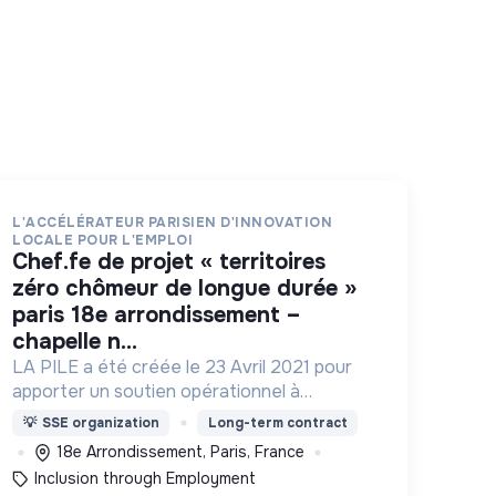
L'ACCÉLÉRATEUR PARISIEN D'INNOVATION
LOCALE POUR L'EMPLOI
chef.fe de projet « territoires
zéro chômeur de longue durée »
paris 18e arrondissement –
chapelle n...
LA PILE a été créée le 23 Avril 2021 pour
apporter un soutien opérationnel à
l'essaimage de l’expérimentation
💡
SSE organization
Long-term contract
"Territoires Zéro Chômeur de Longue
18e Arrondissement, Paris, France
Durée" à Paris
Inclusion through Employment