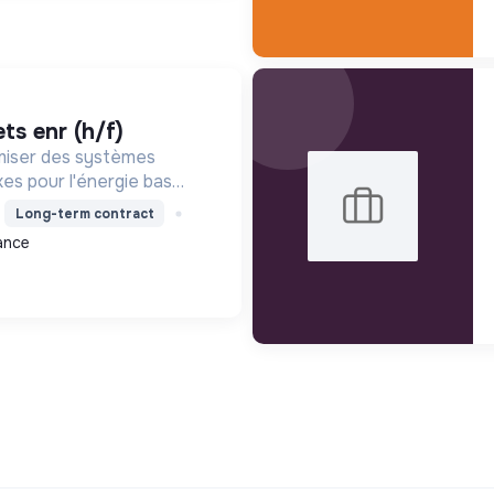
ets enr (h/f)
miser des systèmes
xes pour l'énergie bas
ité durable, en
Long-term contract
nnovation et une
ance