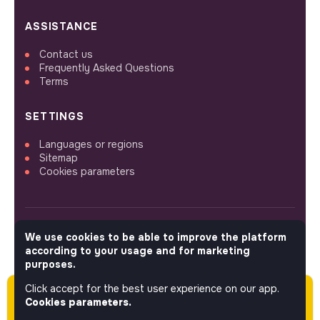
ASSISTANCE
Contact us
Frequently Asked Questions
Terms
SETTINGS
Languages or regions
Sitemap
Cookies parameters
We use cookies to be able to improve the platform
FOLLOW US
according to your usage and for marketing
purposes.
Click accept for the best user experience on our app.
Please note this job was posted over 60 days
© 2026 jobs that makesense.
Cookies parameters.
ago (05-11-2026) and may or may not have