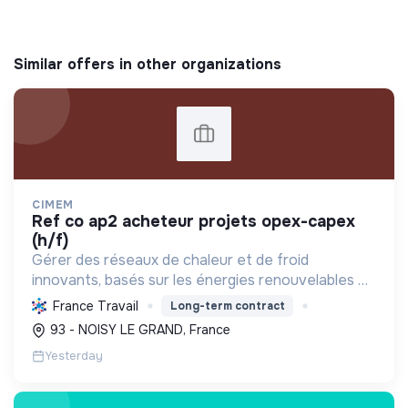
Similar offers in other organizations
CIMEM
ref co ap2 acheteur projets opex-capex
(h/f)
Gérer des réseaux de chaleur et de froid
innovants, basés sur les énergies renouvelables et
la récupération, pour décarboner l'énergie,
France Travail
Long-term contract
améliorer l'efficacité et réduire les coûts,
93 - NOISY LE GRAND, France
contribuant ainsi à...
Yesterday