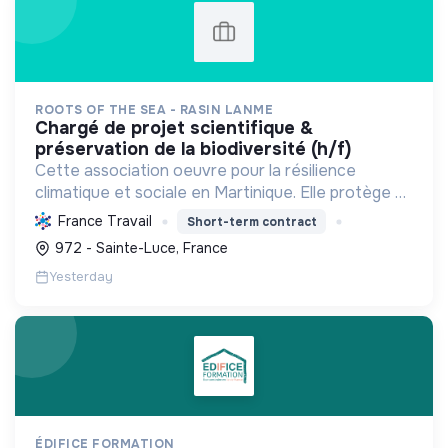
ROOTS OF THE SEA - RASIN LANME
chargé de projet scientifique &
préservation de la biodiversité (h/f)
Cette association oeuvre pour la résilience
climatique et sociale en Martinique. Elle protège et
restaure les écosystèmes marins et côtiers,
France Travail
Short-term contract
sensibilise le public et mobilise les citoyens pour un
972 - Sainte-Luce, France
aven...
Yesterday
ÉDIFICE FORMATION