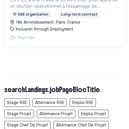
un soutien opérationnel à l'essaimage de
l’expérimentation "Territoires Zéro Chômeur de
💡
SSE organization
Long-term contract
Longue Durée" à Paris
18e Arrondissement, Paris, France
Inclusion through Employment
2 days ago
searchLandings.jobPageBlocTitle
Stage RSE
Alternance RSE
Emploi RSE
Stage Projet
Alternance Projet
Emploi Projet
Stage Chef De Projet
Alternance Chef De Projet