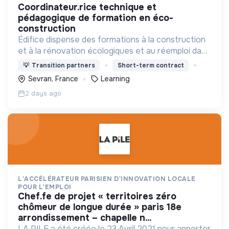
coordinateur.rice technique et
pédagogique de formation en éco-
construction
Édifice dispense des formations à la construction
et à la rénovation écologiques et au réemploi dans
le bâtiment. Nos formations s'adressent à des
💡
Transition partners
Short-term contract
personnes en activité et des demandeurs
Sevran, France
Learning
d'emploi.
2 days ago
L'ACCÉLÉRATEUR PARISIEN D'INNOVATION LOCALE
POUR L'EMPLOI
chef.fe de projet « territoires zéro
chômeur de longue durée » paris 18e
arrondissement – chapelle n...
LA PILE a été créée le 23 Avril 2021 pour apporter