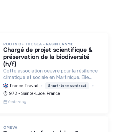
ROOTS OF THE SEA - RASIN LANME
chargé de projet scientifique &
préservation de la biodiversité
(h/f)
Cette association oeuvre pour la résilience
climatique et sociale en Martinique. Elle
protège et restaure les écosystèmes
France Travail
Short-term contract
marins et côtiers, sensibilise le public et
972 - Sainte-Luce, France
mobilise les citoyens pour un aven...
Yesterday
OMEVA