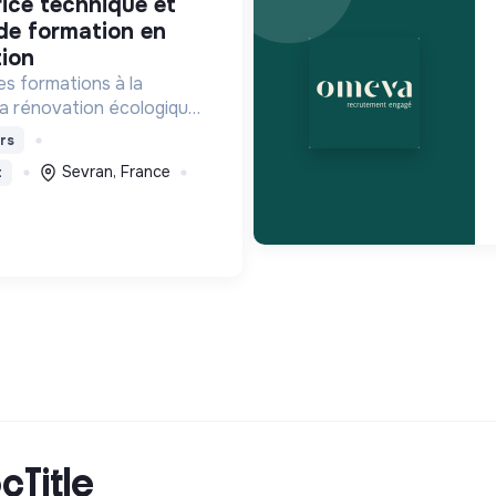
de formation en
ion
es formations à la
la rénovation écologiques
s le bâtiment. Nos
rs
ssent à des personnes en
Sevran, France
t
mandeurs d'emploi.
cTitle