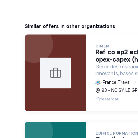
Similar offers in other organizations
CIMEM
ref co ap2 acheteur projets
opex-capex (h
Gérer des réseaux 
innovants, basés s
renouvelables et l
France Travail
décarboner l'énergi
93 - NOISY LE GR
et réduire les coûts
Yesterday
ÉDIFICE FORMATIO