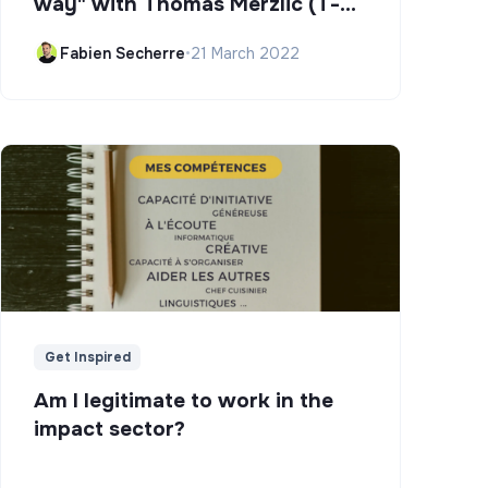
way" with Thomas Merzlic (T-
Campus)
Fabien Secherre
•
21 March 2022
Get Inspired
Am I legitimate to work in the
impact sector?