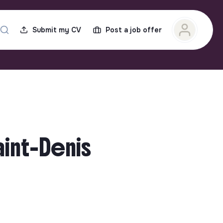
Submit my CV
Post a job offer
aint-Denis