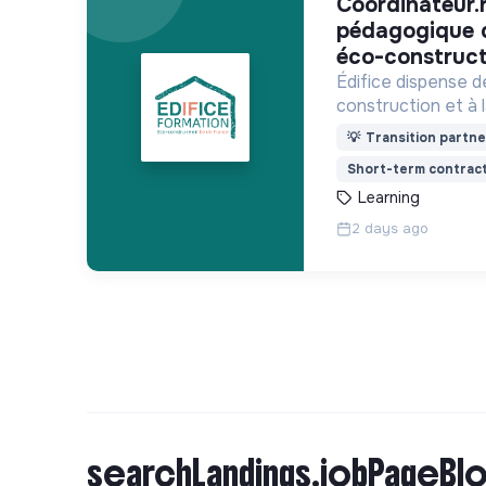
coordinateur.rice technique et
pédagogique 
éco-construct
Édifice dispense d
construction et à 
et au réemploi dan
💡
Transition partne
formations s'adre
Short-term contrac
activité et des de
Learning
2 days ago
searchLandings.jobPageBlo