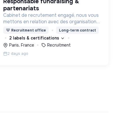
responsable fundraising &
partenariats
Cabinet de recrutement engagé, nous vous
mettons en relation avec des organisations
soucieuses de leurs impacts, afin d'œuvrer
💡
Recruitment office
Long-term contract
ensemble pour un futur souhaitable.
2 labels & certifications
Paris, France
Recruitment
2 days ago