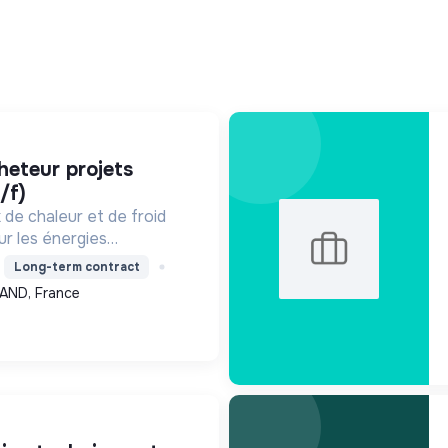
/f)
de chaleur et de froid
ur les énergies
a récupération, pour
Long-term contract
e, améliorer l'efficacité
AND, France
, contribuant ainsi à...
N