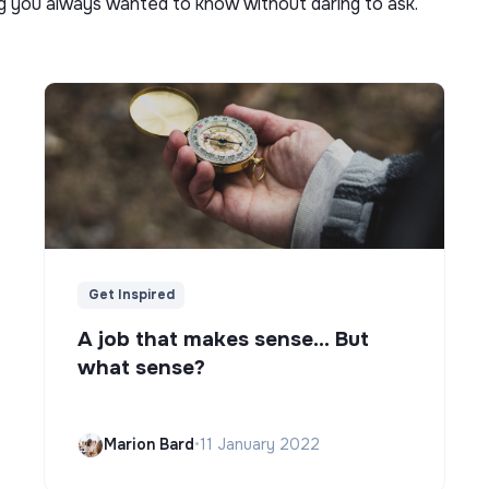
ng you always wanted to know without daring to ask.
Get Inspired
A job that makes sense... But
what sense?
Marion Bard
•
11 January 2022