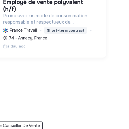
employé de vente polyvalent
(h/f)
Promouvoir un mode de consommation
responsable et respectueux de
l'environnement, en offrant des produits bio
France Travail
Short-term contract
et équitables, en réduisant les déchets et
74 - Annecy, France
en soutenant l'économie locale et solidaire.
a day ago
e Conseiller De Vente