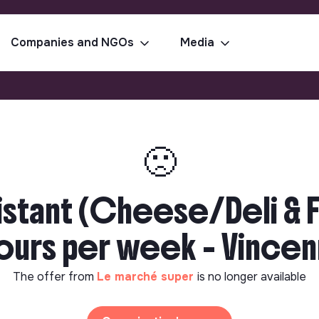
Companies and NGOs
Media
🙁
istant (Cheese/Deli & 
ours per week - Vince
The offer from
Le marché super
is no longer available