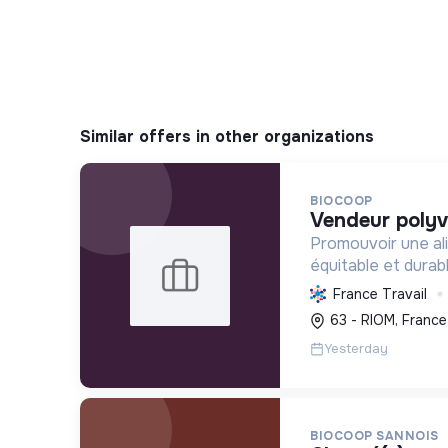
Similar offers in other organizations
BIOCOOP
vendeur polyv
Promouvoir une ali
équitable et durab
l'agriculture paysa
France Travail
déchets et en agi
63 - RIOM, France
plus juste et solida
Yesterday
BIOCOOP SANNOIS