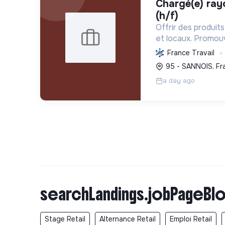
chargé(e) rayon fruits et légumes
(h/f)
Offrir des produits
et locaux. Promouvo
biologique, soutenir
France Travail
réduire l'empreint
95 - SANNOIS, Fr
transition durable.
a day ago
searchLandings.jobPageBlo
Stage Retail
Alternance Retail
Emploi Retail