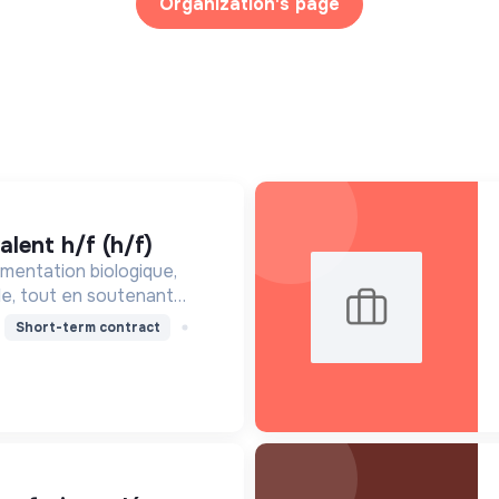
Organization's page
alent h/f (h/f)
mentation biologique,
le, tout en soutenant
nne, en réduisant les
Short-term contract
ssant pour une société
ire.