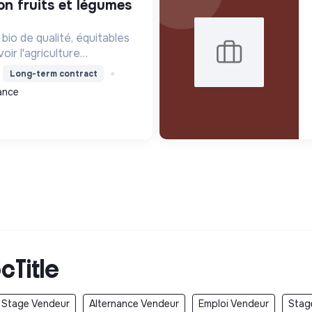
 bio de qualité, équitables
ir l'agriculture
 l'insertion sociale et
Long-term contract
e écologique pour une
ance
cTitle
Stage Vendeur
Alternance Vendeur
Emploi Vendeur
Stag