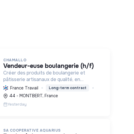
CHAMALLO
vendeur-euse boulangerie (h/f)
Créer des produits de boulangerie et
pâtisserie artisanaux de qualité, en
valorisant le savoir-faire local, les circuits
France Travail
Long-term contract
courts et la durabilité, pour le bien-être de
44 - MONTBERT, France
la communauté et de l'environneme...
Yesterday
SA COOPERATIVE AQUARIUS