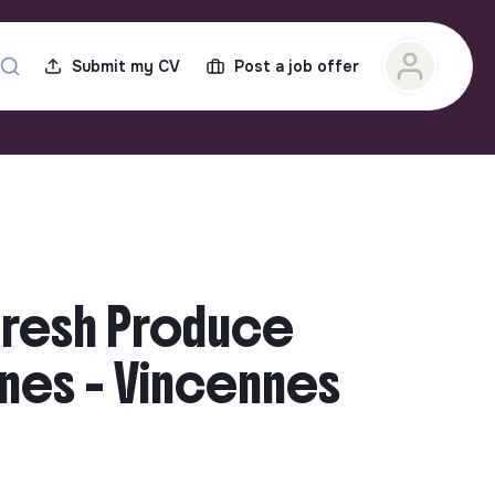
Submit my CV
Post a job offer
Fresh Produce
nnes - Vincennes