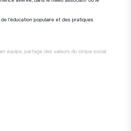
ience avérée, dans le milieu associatif ou le
 des dossiers, budgets prévisionnels, bilans
 de l’éducation populaire et des pratiques
encaissements et décaissements)
cabinet de comptabilité,
 en équipe, partage des valeurs du cirque social
ciation.
T (à l’indice 285 de la grille, salaire brut