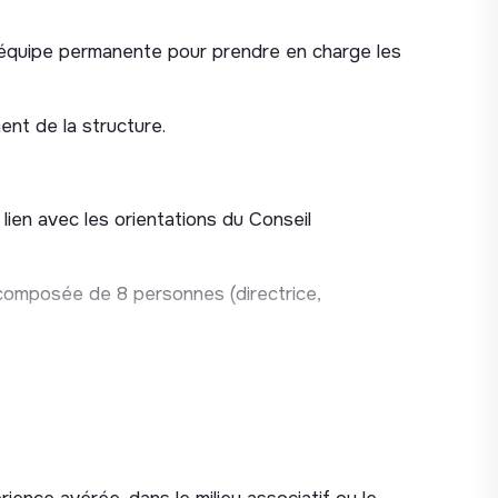
’équipe permanente pour prendre en charge les
ent de la structure.
 lien avec les orientations du Conseil
 composée de 8 personnes (directrice,
 missions principales :
logiciel du cabinet Alphagec, congés, notes de
ojets,