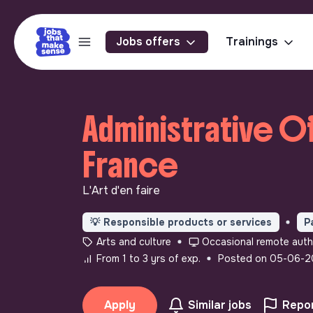
Jobs offers
Trainings
Administrative O
France
L'Art d'en faire
💡
Responsible products or services
P
Arts and culture
Occasional remote auth
From 1 to 3 yrs of exp.
Posted on 05-06-
Apply
Similar jobs
Repor