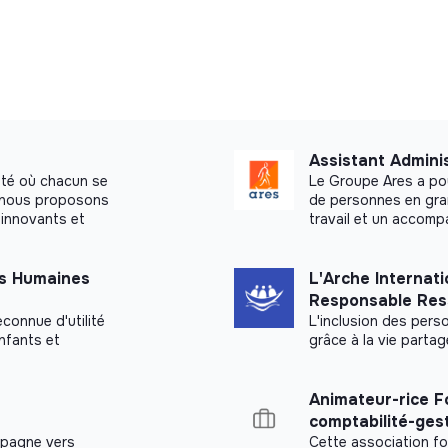
Assistant Adminis
été où chacun se
Le Groupe Ares a pou
a, nous proposons
de personnes en gran
innovants et
travail et un accom
es Humaines
L'Arche Internati
Responsable Res
connue d'utilité
L'inclusion des per
enfants et
grâce à la vie partag
Animateur-rice F
comptabilité-gest
mpagne vers
Cette association f