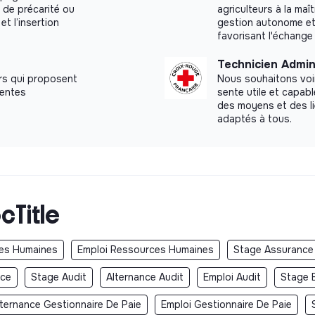
 de précarité ou
agriculteurs à la maî
et l’insertion
gestion autonome et 
favorisant l'échange 
Technicien Admin
rs qui proposent
Nous souhaitons voi
rentes
sente utile et capab
des moyens et des l
adaptés à tous.
cTitle
ces Humaines
Emploi Ressources Humaines
Stage Assurance
nce
Stage Audit
Alternance Audit
Emploi Audit
Stage 
lternance Gestionnaire De Paie
Emploi Gestionnaire De Paie