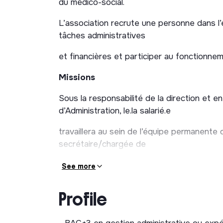
du médico-social.
L’association recrute une personne dans l
tâches administratives
et financières et participer au fonctionnem
Missions
Sous la responsabilité de la direction et en
d’Administration, le.la salarié.e
travaillera au sein de l’équipe permanente
secrétaire/chargée de
communication, 5 encadrant.es) et aura pour
See more
- gestion sociale (bulletins de paie sur le 
Profile
frais)
- suivi du budget de l’association et des pr