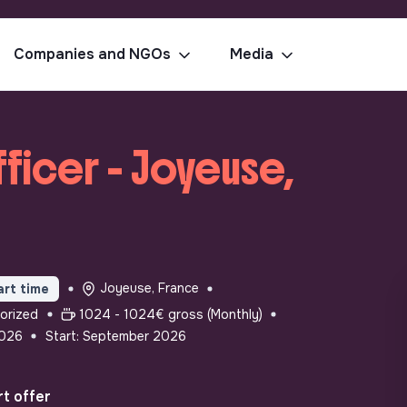
Companies and NGOs
Media
fficer - Joyeuse,
Joyeuse, France
art time
orized
1024 - 1024€ gross (Monthly)
2026
Start: September 2026
t offer