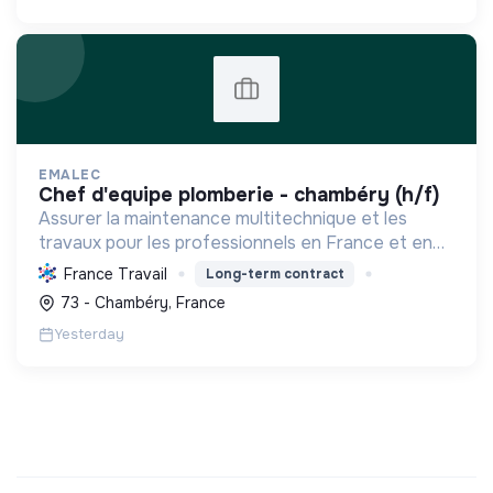
EMALEC
chef d'equipe plomberie - chambéry (h/f)
Assurer la maintenance multitechnique et les
travaux pour les professionnels en France et en
Europe, en intégrant des solutions durables et en
France Travail
Long-term contract
promouvant un environnement de travail éthique
73 - Chambéry, France
et inclusi...
Yesterday