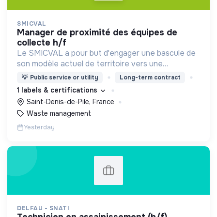
SMICVAL
manager de proximité des équipes de
collecte h/f
Le SMICVAL a pour but d'engager une bascule de
son modèle actuel de territoire vers une
dynamique positive Zero Waste.
💡
Public service or utility
Long-term contract
1 labels & certifications
Saint-Denis-de-Pile, France
Waste management
Yesterday
DELFAU - SNATI