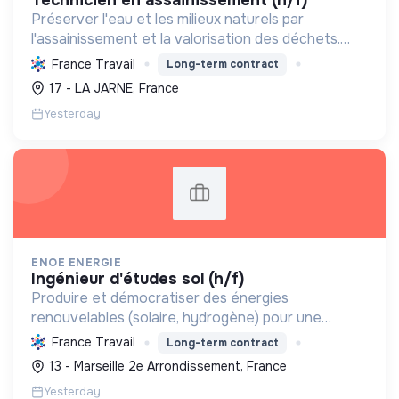
technicien en assainissement (h/f)
Préserver l'eau et les milieux naturels par
l'assainissement et la valorisation des déchets.
Contribuer à la transition écologique via
France Travail
Long-term contract
l'économie circulaire et la décarbonation.
17 - LA JARNE, France
Yesterday
ENOE ENERGIE
ingénieur d'études sol (h/f)
Produire et démocratiser des énergies
renouvelables (solaire, hydrogène) pour une
transition écologique durable, en innovant et en
France Travail
Long-term contract
valorisant les territoires.
13 - Marseille 2e Arrondissement, France
Yesterday