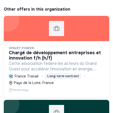
Other offers in this organization
SMART POWER
chargé de développement entreprises et
innovation f/h (h/f)
Cette association fédère les acteurs du Grand
Ouest pour accélérer l'innovation en énergie,
électronique et décarbonation, favorisant une
France Travail
Long-term contract
transition écologique et le développement
Pays de la Loire, France
économique régional.
Yesterday