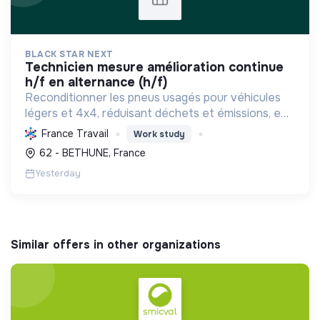
BLACK STAR NEXT
technicien mesure amélioration continue
h/f en alternance (h/f)
Reconditionner les pneus usagés pour véhicules
légers et 4x4, réduisant déchets et émissions, en
promouvant l'économie circulaire et la
France Travail
Work study
souveraineté industrielle française, tout en créant
62 - BETHUNE, France
des emplois ...
Yesterday
Similar offers in other organizations