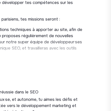
de développer tes compétences sur les
arisiens, tes missions seront :
tions techniques à apporter au site, afin de
tu proposes régulièrement de nouvelles
s sur notre super équipe de développeur·ses
ique SEO, et travailleras avec les outils
agner l’équipe de Content SEO dans
trafic, et la rédaction des briefs et des
 asseoir notre expertise sur Google, mais
uvrables et précis sur les moteurs
nce (YouTube, Reddit...).
 réussie dans le SEO
ortance du netlinking pour le SEO, tu saisis
reux·se, et autonome, tu aimes les défis et
s de qualité. Tu animes cette stratégie,
ntée vers le développement marketing et
bjectifs, et fais preuve d'une vision à la