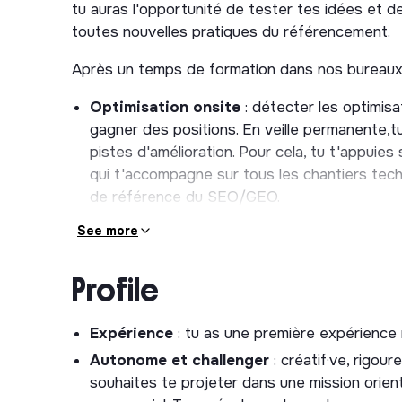
tu auras l'opportunité de tester tes idées et 
toutes nouvelles pratiques du référencement.
Après un temps de formation dans nos bureaux p
Optimisation onsite
: détecter les optimisa
gagner des positions. En veille permanente,
pistes d'amélioration. Pour cela, tu t'appuie
qui t'accompagne sur tous les chantiers techn
de référence du SEO/GEO.
Stratégie de contenu SEO & GEO
: accomp
See more
l'identification de nouvelles opportunités de 
contenus. Il s'agira de nourrir nos sites pour
Profile
aussi d'adapter nos contenus pour être déco
génératifs et les nouveaux carrefours d'audie
Expérience
: tu as une première expérience
Netlinking & Autorité
: conscient·e de l'imp
Autonome et challenger
: créatif·ve, rigou
la moindre occasion pour obtenir des backlink
souhaites te projeter dans une mission orie
accompagnes l'équipe dans l'atteinte de ses o