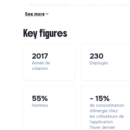
One caring team
: nous veillons au bien êt
fondant nos relations sur l’humilité et l'honnê
See more
Key figures
2017
230
Année de
Employés
création
55%
- 15%
Hommes
de consommation
d'énergie chez
les utilisateurs de
l’application
l’hiver dernier