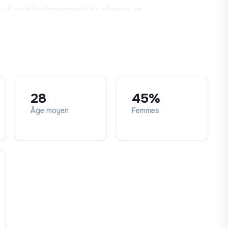
re et au développement de chacun en
teté.
28
45%
Âge moyen
Femmes