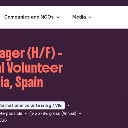
Companies and NGOs
Media
ger (H/F) -
al Volunteer
a, Spain
nternational volunteering / VIE
ote possible
2679€ gross (Annual)
026