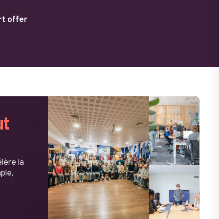
t offer
ut
lère la
ple,