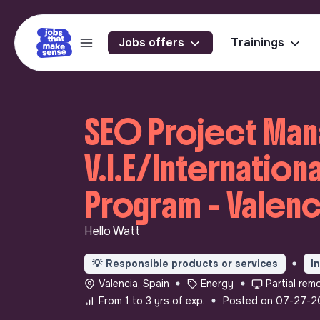
Jobs offers
Trainings
SEO Project Mana
V.I.E/Internation
Program - Valenci
Hello Watt
💡
Responsible products or services
I
Valencia, Spain
Energy
Partial rem
From 1 to 3 yrs of exp.
Posted on 07-27-2