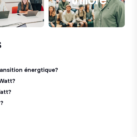
s
ransition énergtique?
 Watt?
Watt?
 ?