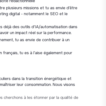
cité rédactionnelle
re plusieurs missions et tu as envie d’être
 les outils d'IA et d'automatisation dans
ting digital - notamment le SEO et le
ches répétitives et chronophages, de façon
 l'énergie de l'équipe sur des tâches à
les avec l'équipe et contribues à faire
ses déjà des outils d'IA/automatisation dans
 sujets.
r avoir un impact réel sur la performance.
onnement, tu as envie de contribuer à un
ncurrentiel. Pour rester compétitif et
velopper des stratégies avancées. Tu
n français, tu es à l’aise également pour
rticiper au succès d’une plateforme à la
nt ? N’hésite pas à postuler !
liers dans la transition énergétique et
 maîtriser leur consommation. Nous visons
us cherchons à les étonner par la qualité de