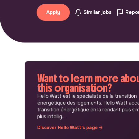
Apply
Similar jobs
Repor
Want to learn more abo
this organisation?
Hello Watt est le spécialiste de la transition
énergétique des logements. Hello Watt accé
transition énergétique en la rendant plus sim
plus intellig…
Discover Hello Watt's page