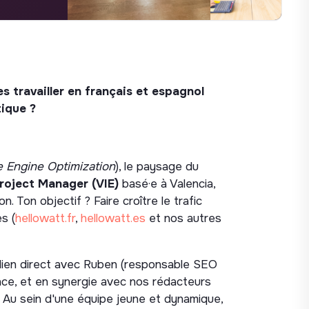
es travailler en français et espagnol
tique ?
e Engine Optimization
), le paysage du
roject Manager (VIE)
basé·e à Valencia,
. Ton objectif ? Faire croître le trafic
s (
hellowatt.fr
,
hellowatt.es
et nos autres
n lien direct avec Ruben (responsable SEO
nce, et en synergie avec nos rédacteurs
a. Au sein d'une équipe jeune et dynamique,