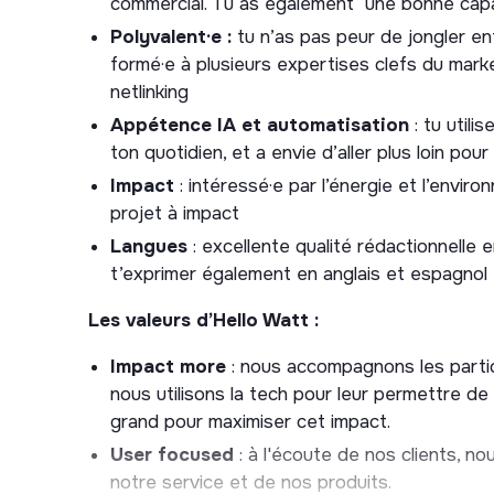
commercial. Tu as également une bonne capa
fois pragmatique et créative.
Polyvalent·e :
tu n’as pas peur de jongler ent
Automatisation & IA
: Tu testes et intègres
formé·e à plusieurs expertises clefs du marke
les workflows SEO. Tu sais identifier les tâ
netlinking
à libérer de la bande passante et à recentrer
forte valeur ajoutée. Tu partages tes trouvail
Appétence IA et automatisation
: tu utili
monter tout le monde en compétence sur ces
ton quotidien, et a envie d’aller plus loin pou
Impact
: intéressé·e par l’énergie et l’envir
En SEO, Hello Watt évolue sur un marché très co
projet à impact
maintenir de bonnes positions, nous devons dé
Langues
: excellente qualité rédactionnelle e
souhaites intégrer une équipe d’expert·es et pa
t’exprimer également en anglais et espagnol
pointe des meilleures pratiques de référenceme
Les valeurs d’Hello Watt :
Impact more
: nous accompagnons les particu
nous utilisons la tech pour leur permettre de
grand pour maximiser cet impact.
User focused
: à l'écoute de nos clients, no
notre service et de nos produits.