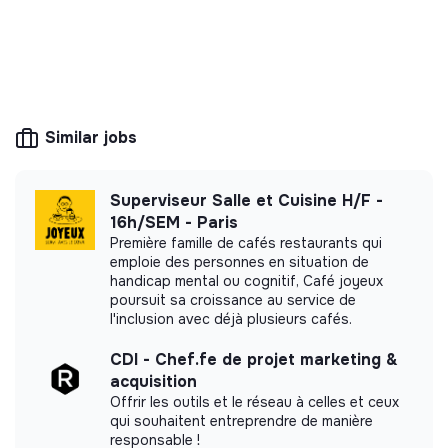
💡
Responsible products or services
The company's mission is to design eco-
responsible products and services aligned with
the needs of the ecological transformation.
Similar jobs
Superviseur Salle et Cuisine H/F -
16h/SEM - Paris
More information
Première famille de cafés restaurants qui
emploie des personnes en situation de
Website
Company
handicap mental ou cognitif, Café joyeux
Between 50 and 250
poursuit sa croissance au service de
Energy
employees
l'inclusion avec déjà plusieurs cafés.
CDI - Chef.fe de projet marketing &
acquisition
Offrir les outils et le réseau à celles et ceux
Impact study
qui souhaitent entreprendre de manière
responsable !