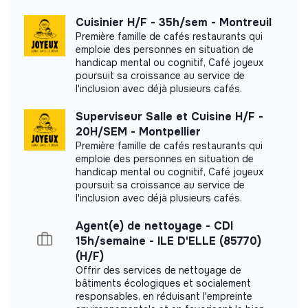
Carried out an internal impact measurement.
Cuisinier H/F - 35h/sem - Montreuil
Première famille de cafés restaurants qui
Read our impact report
emploie des personnes en situation de
handicap mental ou cognitif, Café joyeux
poursuit sa croissance au service de
l'inclusion avec déjà plusieurs cafés.
Labels and certifications
Superviseur Salle et Cuisine H/F -
20H/SEM - Montpellier
Première famille de cafés restaurants qui
Referenced by Shift Your Job.
emploie des personnes en situation de
handicap mental ou cognitif, Café joyeux
poursuit sa croissance au service de
Member of the Mouvement Impact
l'inclusion avec déjà plusieurs cafés.
France.
Agent(e) de nettoyage - CDI
15h/semaine - ILE D'ELLE (85770)
(H/F)
Offrir des services de nettoyage de
Documents
bâtiments écologiques et socialement
responsables, en réduisant l'empreinte