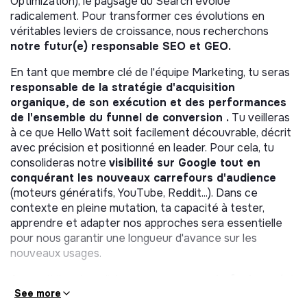
Optimization), le paysage du Search évolue
radicalement. Pour transformer ces évolutions en
véritables leviers de croissance, nous recherchons
notre futur(e) responsable SEO et GEO.
En tant que membre clé de l'équipe Marketing, tu seras
responsable de la stratégie d'acquisition
organique, de son exécution et des performances
de l'ensemble du funnel de conversion .
Tu veilleras
à ce que Hello Watt soit facilement découvrable, décrit
avec précision et positionné en leader. Pour cela, tu
consolideras notre
visibilité sur Google tout en
conquérant les nouveaux carrefours d'audience
(moteurs génératifs, YouTube, Reddit...). Dans ce
contexte en pleine mutation, ta capacité à tester,
apprendre et adapter nos approches sera essentielle
pour nous garantir une longueur d'avance sur les
nouveaux usages.
Au quotidien, tu collaboreras avec
nos chefs de projet
SEO, l’équipe content SEO,
See more
les
équipes SEO en