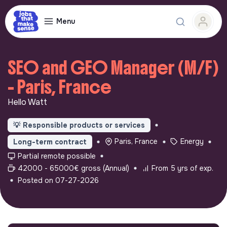
Menu
SEO and GEO Manager (M/F)
- Paris, France
Hello Watt
💡
Responsible products or services
Paris, France
Energy
Long-term contract
Partial remote possible
42000 - 65000€ gross (Annual)
From 5 yrs of exp.
Posted on 07-27-2026