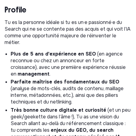
Espagne
. Tu travailleras également en forte proximité
avec les équipes Brand, Produit-Tech, et Data pour
Profile
faire avancer au mieux les sujets SEO.
Tu es la personne idéale si tu es un·e passionné·e du
Tes principales missions :
Search qui ne se contente pas des acquis et qui voit l’IA
comme une opportunité majeure de réinventer le
1. Stratégie SEO & GEO (Generative Engine
métier.
Optimization)
Plus de 5 ans d'expérience en SEO
(en agence
Définir et exécuter la roadmap SEO pour dominer le
reconnue ou chez un annonceur en forte
marché français et soutenir notre expansion en
croissance), avec une première expérience réussie
Espagne.
en
management
.
Piloter la transition du SEO vers le GEO pour garantir
Parfaite maîtrise des fondamentaux du SEO
qu'Hello Watt reste la réponse de référence des
(analyse de mots-clés, audits de contenu, maillage
moteurs génératifs (AI Overviews, LLMs).
interne, métadonnées, etc.), ainsi que des piliers
Créer et déployer une stratégie générant un trafic
techniques et du netlinking.
massif et des conversions.
Très bonne culture digitale et curiosité
(et un peu
Développer l'autorité de la marque via le netlinking et
geek/geekette dans l’âme !), Tu as une vision du
les citations multicanales, en collaborant avec
Search allant au-delà du référencement classique :
l'équipe Brand pour que la notoriété globale serve le
tu comprends les
enjeux du GEO, du search
SEO.