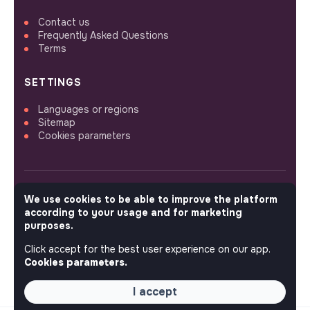
Contact us
Frequently Asked Questions
Terms
SETTINGS
Languages or regions
Sitemap
Cookies parameters
We use cookies to be able to improve the platform
FOLLOW US
according to your usage and for marketing
purposes.
Click accept for the best user experience on our app.
© 2026 jobs that makesense.
Cookies parameters.
I accept