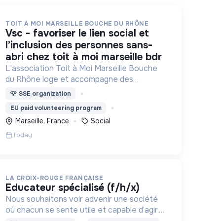
TOIT À MOI MARSEILLE BOUCHE DU RHÔNE
vsc - favoriser le lien social et
l’inclusion des personnes sans-
abri chez toit à moi marseille bdr
L'association Toit à Moi Marseille Bouche
du Rhône loge et accompagne des
personnes sans abris vers un avenir sans
💡
SSE organization
rue.
EU paid volunteering program
Marseille, France
Social
Today
LA CROIX-ROUGE FRANÇAISE
educateur spécialisé (f/h/x)
Nous souhaitons voir advenir une société
où chacun se sente utile et capable d’agir.
Pour cela, nous proposons des moyens et