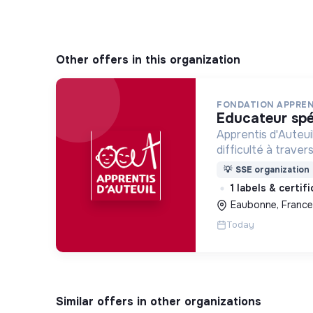
Other offers in this organization
FONDATION APPREN
educateur spé
Apprentis d'Auteui
difficulté à trave
d’accueil, d’éducat
💡
SSE organization
d’insertion pour l
1 labels & certif
des hommes et de
Eaubonne, France
Today
Similar offers in other organizations