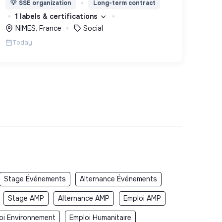
💡
SSE organization
Long-term contract
des lieux d’engagement innovants et
1 labels & certifications
adaptés à tous.
NIMES, France
Social
Today
Stage Événements
Alternance Événements
Stage AMP
Alternance AMP
Emploi AMP
oi Environnement
Emploi Humanitaire