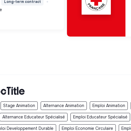
Long-term contract
, améliorant le cadre de
e
 métiers verts, pour une
cTitle
Stage Animation
Alternance Animation
Emploi Animation
Alternance Educateur Spécialisé
Emploi Educateur Spécialisé
loi Developpement Durable
Emploi Economie Circulaire
Empl