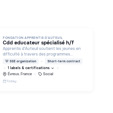
FONDATION APPRENTIS D'AUTEUIL
cdd educateur spécialisé h/f
Apprentis d'Auteuil soutient les jeunes en
difficulté à travers des programmes
d’accueil, d’éducation, de formation et
💡
SSE organization
Short-term contract
d’insertion pour leur permettre de devenir
1 labels & certifications
des hommes et des femmes debout.
Évreux, France
Social
Today