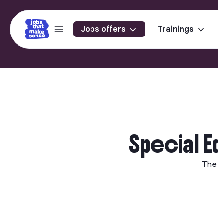
Jobs offers
Trainings
Special E
The