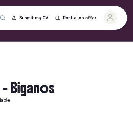
Submit my CV
Post a job offer
 - Biganos
lable