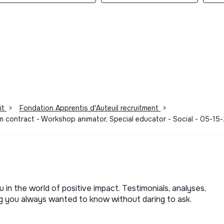
it
>
Fondation Apprentis d'Auteuil recruitment
>
rm contract - Workshop animator, Special educator - Social - 05-1
u in the world of positive impact. Testimonials, analyses,
ng you always wanted to know without daring to ask.