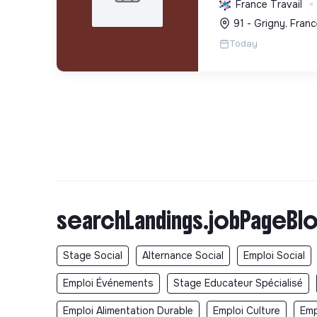
France Travail
d'intérêt collectif
91 - Grigny, Franc
vie et formant aux
Today
tr...
searchLandings.jobPageBlo
Stage Social
Alternance Social
Emploi Social
Emploi Événements
Stage Educateur Spécialisé
Emploi Alimentation Durable
Emploi Culture
Emp