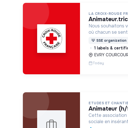
LA CROIX-ROUGE F
animateur.tri
Nous souhaitons v
où chacun se sente 
Pour cela, nous p
💡
SSE organization
des lieux d’engag
1 labels & certif
adaptés à tous.
EVRY COURCOUR
Today
ETUDES ET CHANTIE
animateur (h/
Cette association 
sociale en inséra
vulnérables par l'e