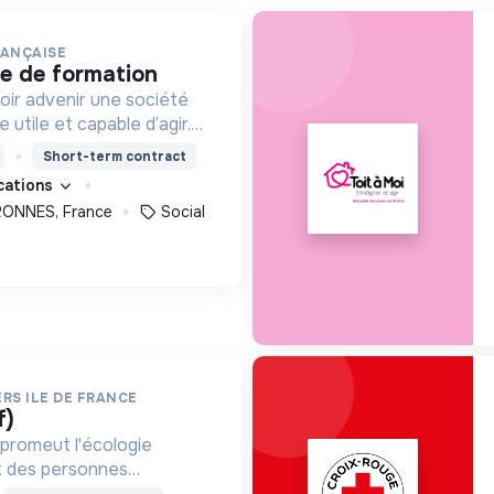
RANÇAISE
ce de formation
oir advenir une société
utile et capable d’agir.
roposons des moyens et
Short-term contract
ement innovants et
ications
ONNES, France
Social
RS ILE DE FRANCE
f)
promeut l'écologie
nt des personnes
mploi et des projets