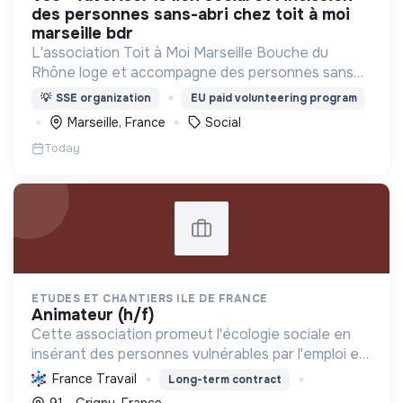
des personnes sans-abri chez toit à moi
marseille bdr
L'association Toit à Moi Marseille Bouche du
Rhône loge et accompagne des personnes sans
abris vers un avenir sans rue.
💡
SSE organization
EU paid volunteering program
Marseille, France
Social
Today
ETUDES ET CHANTIERS ILE DE FRANCE
animateur (h/f)
Cette association promeut l'écologie sociale en
insérant des personnes vulnérables par l'emploi et
des projets d'intérêt collectif, améliorant le cadre
France Travail
Long-term contract
de vie et formant aux métiers verts, pour une tr...
91 - Grigny, France