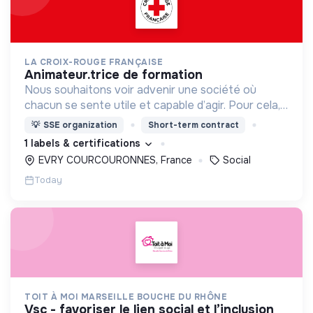
LA CROIX-ROUGE FRANÇAISE
animateur.trice de formation
Nous souhaitons voir advenir une société où
chacun se sente utile et capable d’agir. Pour cela,
nous proposons des moyens et des lieux
💡
SSE organization
Short-term contract
d’engagement innovants et adaptés à tous.
1 labels & certifications
EVRY COURCOURONNES, France
Social
Today
TOIT À MOI MARSEILLE BOUCHE DU RHÔNE
vsc - favoriser le lien social et l’inclusion