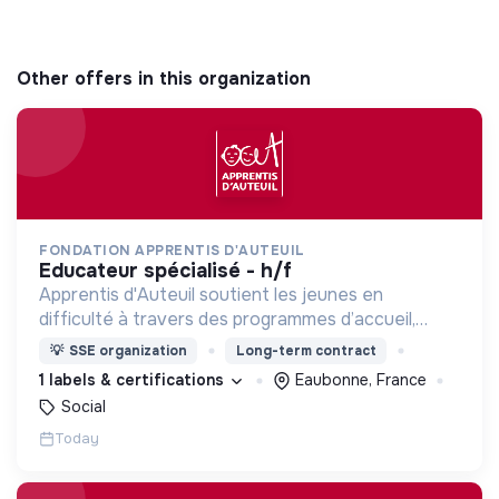
Other offers in this organization
FONDATION APPRENTIS D'AUTEUIL
educateur spécialisé - h/f
Apprentis d'Auteuil soutient les jeunes en
difficulté à travers des programmes d’accueil,
d’éducation, de formation et d’insertion pour leur
💡
SSE organization
Long-term contract
permettre de devenir des hommes et des femmes
1 labels & certifications
Eaubonne, France
debout.
Social
Today