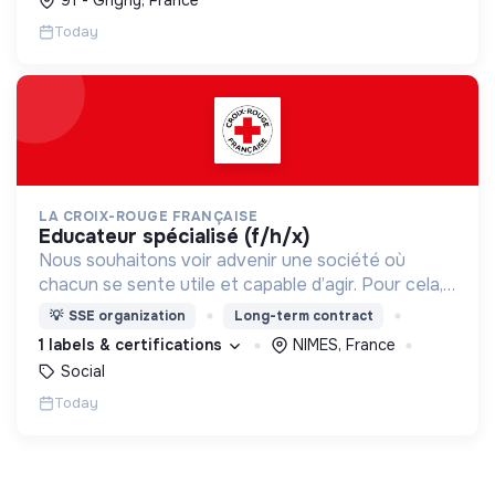
Today
LA CROIX-ROUGE FRANÇAISE
educateur spécialisé (f/h/x)
Nous souhaitons voir advenir une société où
chacun se sente utile et capable d’agir. Pour cela,
nous proposons des moyens et des lieux
💡
SSE organization
Long-term contract
d’engagement innovants et adaptés à tous.
1 labels & certifications
NIMES, France
Social
Today