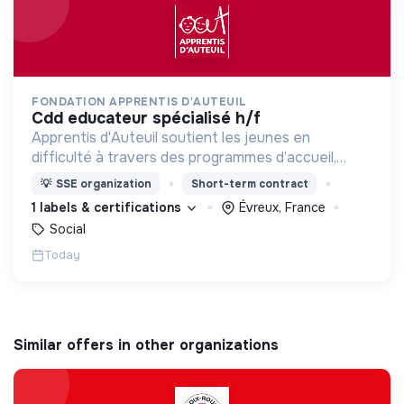
FONDATION APPRENTIS D'AUTEUIL
cdd educateur spécialisé h/f
Apprentis d'Auteuil soutient les jeunes en
difficulté à travers des programmes d’accueil,
d’éducation, de formation et d’insertion pour leur
💡
SSE organization
Short-term contract
permettre de devenir des hommes et des femmes
1 labels & certifications
Évreux, France
debout.
Social
Today
Similar offers in other organizations