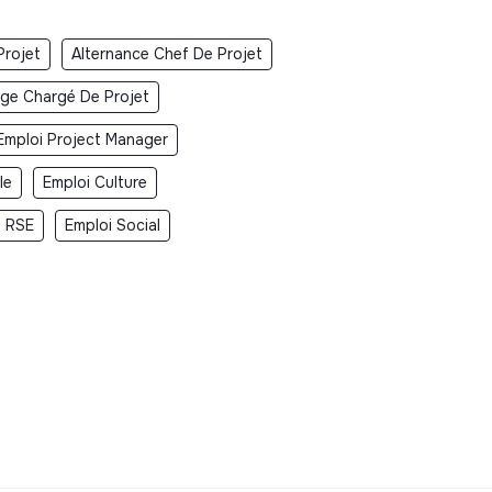
Projet
Alternance Chef De Projet
ge Chargé De Projet
Emploi Project Manager
le
Emploi Culture
i RSE
Emploi Social