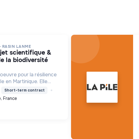
- RASIN LANME
e la biodiversité
oeuvre pour la résilience
le en Martinique. Elle
re les écosystèmes
Short-term contract
ensibilise le public et
, France
ns pour un aven...