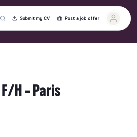
Submit my CV
Post a job offer
F/H - Paris