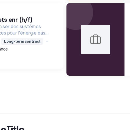
ets enr (h/f)
miser des systèmes
xes pour l'énergie bas
ité durable, en
Long-term contract
nnovation et une
ance
cTitle