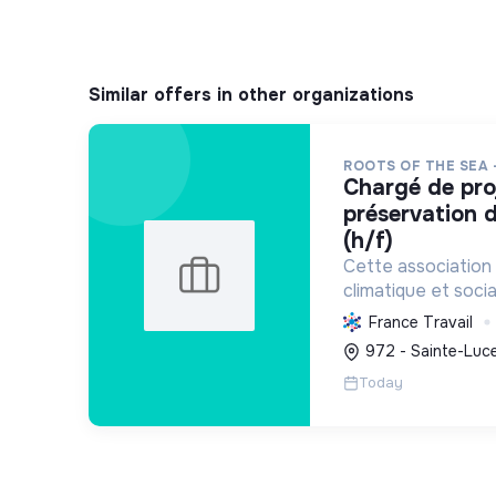
Similar offers in other organizations
ROOTS OF THE SEA 
chargé de projet scientifique &
préservation d
(h/f)
Cette association 
climatique et socia
protège et restau
France Travail
marins et côtiers, s
972 - Sainte-Luce
mobilise les citoye
Today