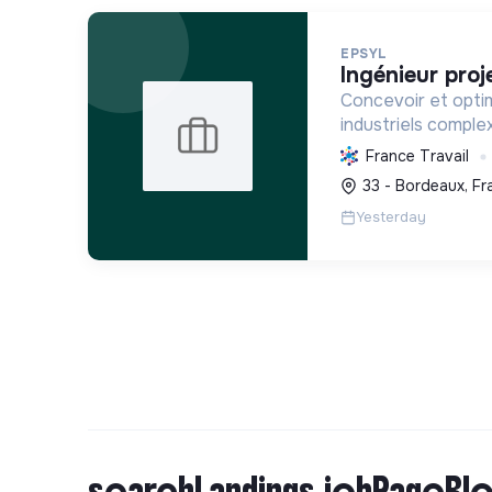
EPSYL
ingénieur proj
Concevoir et opti
industriels comple
carbone et la mobil
France Travail
s'appuyant sur l'i
33 - Bordeaux, Fr
démarche RSE.
Yesterday
searchLandings.jobPageBlo