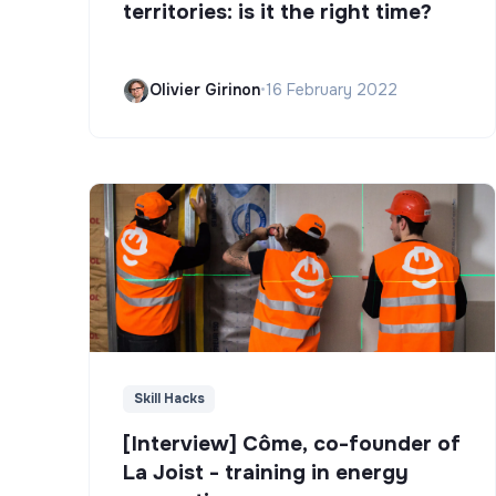
territories: is it the right time?
Olivier Girinon
•
16 February 2022
Skill Hacks
[Interview] Côme, co-founder of
La Joist - training in energy