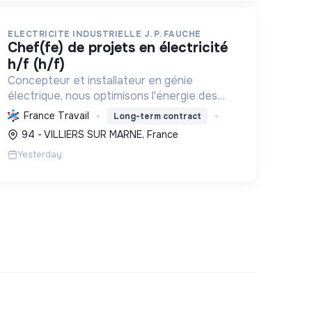
ELECTRICITE INDUSTRIELLE J. P. FAUCHE
chef(fe) de projets en électricité
h/f (h/f)
Concepteur et installateur en génie
électrique, nous optimisons l'énergie des
entreprises et collectivités. Engagés dans
France Travail
Long-term contract
la transition écologique avec le Label RGE,
94 - VILLIERS SUR MARNE, France
nous offrons des solutions innovant...
Yesterday