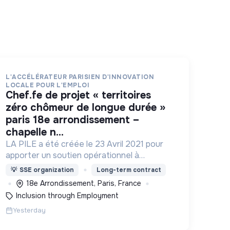
L'ACCÉLÉRATEUR PARISIEN D'INNOVATION
LOCALE POUR L'EMPLOI
chef.fe de projet « territoires
zéro chômeur de longue durée »
paris 18e arrondissement –
chapelle n...
LA PILE a été créée le 23 Avril 2021 pour
apporter un soutien opérationnel à
l'essaimage de l’expérimentation
💡
SSE organization
Long-term contract
"Territoires Zéro Chômeur de Longue
18e Arrondissement, Paris, France
Durée" à Paris
Inclusion through Employment
Yesterday